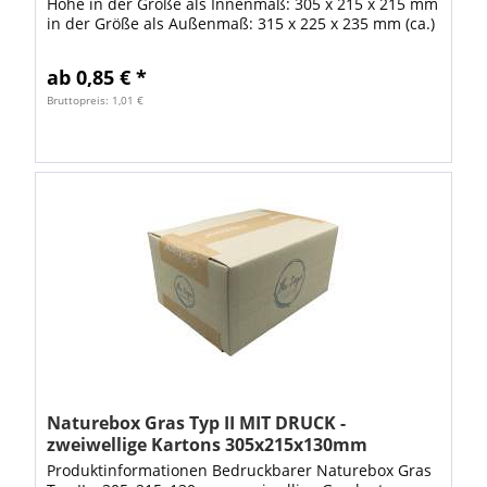
Höhe in der Größe als Innenmaß: 305 x 215 x 215 mm
in der Größe als Außenmaß: 315 x 225 x 235 mm (ca.)
Gewicht: ca. 360 g kürzeste +...
ab 0,85 € *
Bruttopreis: 1,01 €
Naturebox Gras Typ II MIT DRUCK -
zweiwellige Kartons 305x215x130mm
variable Höhe
Produktinformationen Bedruckbarer Naturebox Gras