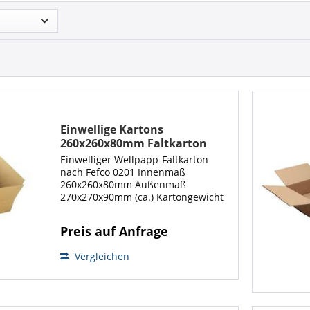
Einwellige Kartons
260x260x80mm Faltkarton
Versandmaterial Kartonagen
Einwelliger Wellpapp-Faltkarton
nach Fefco 0201 Innenmaß
260x260x80mm Außenmaß
270x270x90mm (ca.) Kartongewicht
165g (ca.) kürzeste + längste Seite =
360mm Gurtmaß 990mm Die
Preis auf Anfrage
braunen ein-mal-gewellten
Wellpappkartons, produziert aus...
Vergleichen