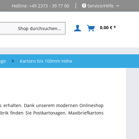
|
Hotline: +49 2373 - 39 77 00
Service/Hilfe
0,00 € *
nge
Kartons bis 100mm Höhe
is erhalten. Dank unserem modernen Onlineshop
brik finden Sie Postkartonagen, Maxibriefkartons