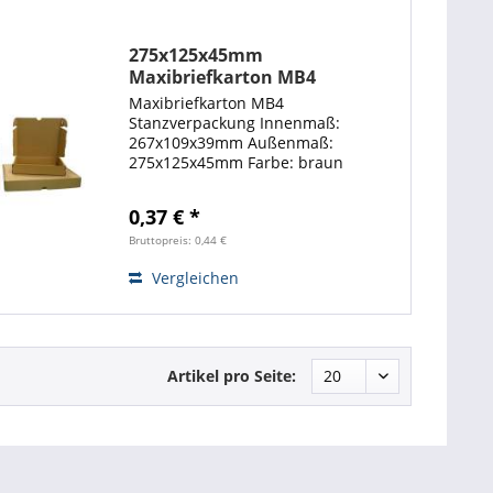
275x125x45mm
Maxibriefkarton MB4
Postverpackungen
Maxibriefkarton MB4
Stanzverpackung Innenmaß:
267x109x39mm Außenmaß:
275x125x45mm Farbe: braun
Gewicht: 57g (ca.) Bei diesem
Maxibriefkarton handelt es sich um
0,37 € *
eine Stanzverpackung, gefertigt aus
hochwertiger E-Welle. Zum
Bruttopreis: 0,44 €
Verschließen...
Vergleichen
Artikel pro Seite: