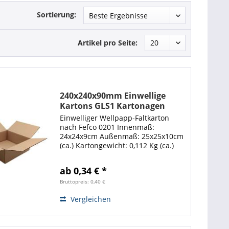
Sortierung:
Artikel pro Seite:
240x240x90mm Einwellige
Kartons GLS1 Kartonagen
Einwelliger Wellpapp-Faltkarton
nach Fefco 0201 Innenmaß:
24x24x9cm Außenmaß: 25x25x10cm
(ca.) Kartongewicht: 0,112 Kg (ca.)
kürzeste + längste Seite = 35cm
Gurtmaß = 95cm Diese braunen
ab 0,34 € *
einwelligen Wellpappkartons,
gefertigt aus C-Welle...
Bruttopreis: 0,40 €
Vergleichen