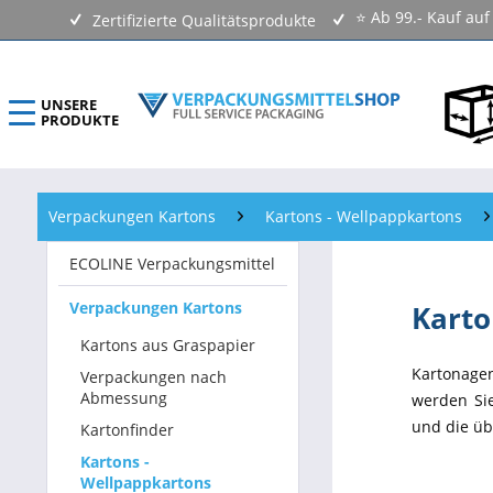
⭐ Ab 99.- Kauf au
Zertifizierte Qualitätsprodukte
UNSERE
PRODUKTE
ECOLINE Verpackungsmittel
Verpackungen Kartons
Kartons - Wellpappkartons
Verpackungen Kartons
ECOLINE Verpackungsmittel
Versandtaschen & Luftpolstertaschen
Verpackungen Kartons
Karto
Klebebänder & Verschlussmittel
Kartons aus Graspapier
Kartonage
Verpackungen nach
Kennzeichnungsmittel & Etiketten
Abmessung
werden Sie
und die üb
Kartonfinder
Beutel & Folien
Kartons -
Wellpappkartons
Verpackungsmaterial & Verpackungsmittel