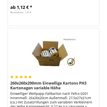
über...
ab 1,12 € *
Bruttopreis: 1,33 €
260x260x200mm Einwellige Kartons PH3
Kartonagen variable Höhe
Einwelliger Wellpapp-Faltkarton nach Fefco 0201
Innenmaß: 26x26x20cm Außenmaß: 27,5x27x21cm
(ca.) mit Zusatzrillungen zum variablen Verkleinern
der Höhe Kartongewicht: 0,22 kg (ca.) kürzeste +