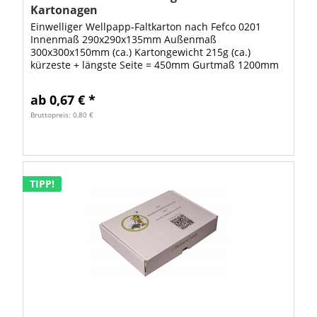
Kartonagen
Einwelliger Wellpapp-Faltkarton nach Fefco 0201
Innenmaß 290x290x135mm Außenmaß
300x300x150mm (ca.) Kartongewicht 215g (ca.)
kürzeste + längste Seite = 450mm Gurtmaß 1200mm
Maximale Abmessung für Päckchen bis 1 kg
Information: Ab einer...
ab 0,67 € *
Bruttopreis: 0,80 €
TIPP!