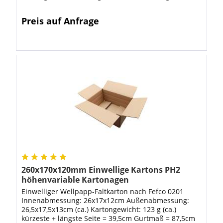
= 57,5cm Gurtmaß = 132cm Die braunen,
einmalgewellten...
Preis auf Anfrage
260x170x120mm Einwellige Kartons PH2
höhenvariable Kartonagen
Einwelliger Wellpapp-Faltkarton nach Fefco 0201
Innenabmessung: 26x17x12cm Außenabmessung:
26,5x17,5x13cm (ca.) Kartongewicht: 123 g (ca.)
kürzeste + längste Seite = 39,5cm Gurtmaß = 87,5cm