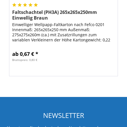
Faltschachtel (PH3A) 265x265x250mm
Einwellig Braun
Einwelliger Wellpapp-Faltkarton nach Fefco 0201
Innenmaß: 265x265x250 mm Außenmaß:
275x275x260m (ca.) mit Zusatzrillungen zum
variablen Verkleinern der Höhe Kartongewicht: 0,22
kg (ca.) kürzeste + längste Seite = 48,5cm Gurtmaß =
123,5cm...
ab 0,67 € *
Bruttopreis: 0,80 €
NEWSLETTER