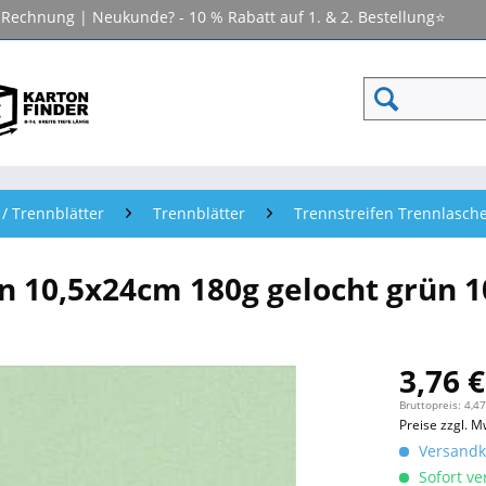
f Rechnung | Neukunde? - 10 % Rabatt auf 1. & 2. Bestellung⭐
 / Trennblätter
Trennblätter
Trennstreifen Trennlasch
n 10,5x24cm 180g gelocht grün 1
3,76 €
Bruttopreis: 4,47
Preise zzgl. M
Versandko
Sofort ver