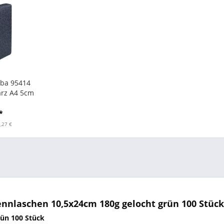
lba 95414
rz A4 5cm
n
*
9,27 €
nnlaschen 10,5x24cm 180g gelocht grün 100 Stück
rün 100 Stück