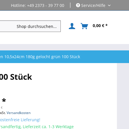
|
Hotline: +49 2373 - 39 77 00
Service/Hilfe
0,00 € *
en 10,5x24cm 180g gelocht grün 100 Stück
00 Stück
 *
 €
wSt.
Versandkosten
stenfreie Lieferung!
sandfertig, Lieferzeit ca. 1-3 Werktage