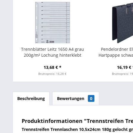
Trennblätter Leitz 1650 A4 grau
Pendelordner E
200g/m² Lochung hinterklebt
Hartpappe schwa
Pckg. á 100 Stück
Rücke
13,68 € *
16,19 € 
Bruttopreis: 16,28 €
Bruttopreis: 1
Beschreibung
Bewertungen
0
Produktinformationen "Trennstreifen Tre
Trennstreifen Trennlaschen 10,5x24cm 180g gelocht g