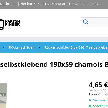
f Rechnung | Neukunde? - 10 % Rabatt auf 1. & 2. Bestellung⭐
Rückenschilder
Rückenschilder Elba 04617 selbstklebe
 selbstklebend 190x59 chamois B
4,65 €
Bruttopreis: 5,53
Preise zzgl. M
Versandko
Sofort ver