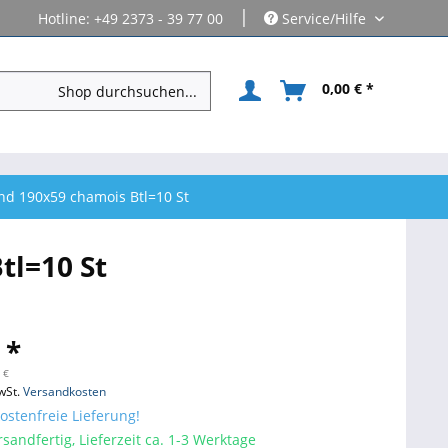
|
Hotline: +49 2373 - 39 77 00
Service/Hilfe
0,00 € *
nd 190x59 chamois Btl=10 St
tl=10 St
 *
 €
wSt.
Versandkosten
stenfreie Lieferung!
sandfertig, Lieferzeit ca. 1-3 Werktage