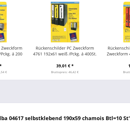
C Zweckform
Rückenschilder PC Zweckform
Rückensch
/Pckg. á 200
4761 192x61 weiß /Pckg. á 400St.
Zweckform 4
*
39,01 € *
6,54 €
Bruttopreis: 46,42 €
Brutt
ba 04617 selbstklebend 190x59 chamois Btl=10 St