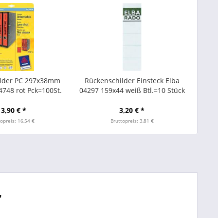
ilder PC 297x38mm
Rückenschilder Einsteck Elba
748 rot Pck=100St.
04297 159x44 weiß Btl.=10 Stück
13,90 € *
3,20 € *
opreis: 16,54 €
Bruttopreis: 3,81 €
"