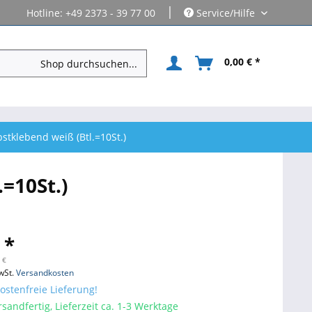
|
Hotline: +49 2373 - 39 77 00
Service/Hilfe
0,00 € *
stklebend weiß (Btl.=10St.)
=10St.)
 *
 €
wSt.
Versandkosten
stenfreie Lieferung!
sandfertig, Lieferzeit ca. 1-3 Werktage