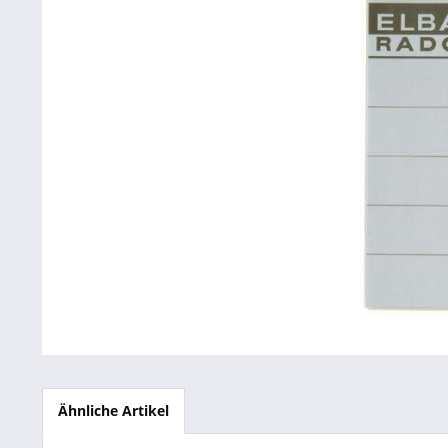
Betriebsausstattung & Lagerausstattung
Tragetaschen & Geschenkverpackungen
Bürobedarf
SALE %
Ähnliche Artikel