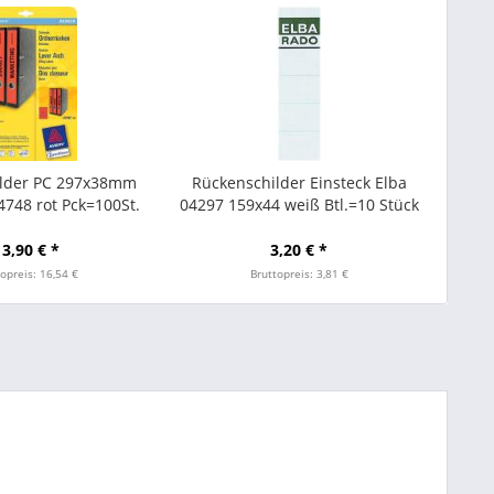
ilder PC 297x38mm
Rückenschilder Einsteck Elba
748 rot Pck=100St.
04297 159x44 weiß Btl.=10 Stück
13,90 € *
3,20 € *
opreis: 16,54 €
Bruttopreis: 3,81 €