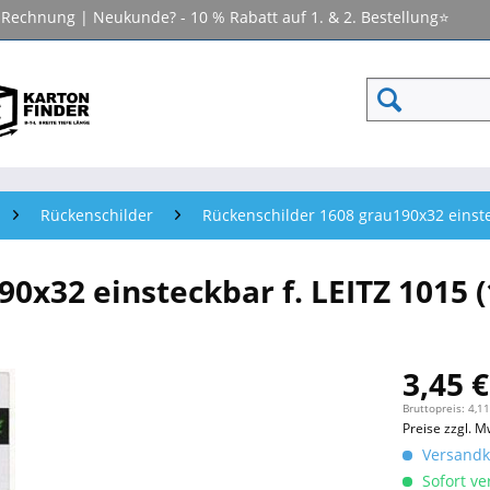
f Rechnung | Neukunde? - 10 % Rabatt auf 1. & 2. Bestellung⭐
Rückenschilder
Rückenschilder 1608 grau190x32 einstec
0x32 einsteckbar f. LEITZ 1015 (1
3,45 €
Bruttopreis: 4,11
Preise zzgl. M
Versandko
Sofort ver