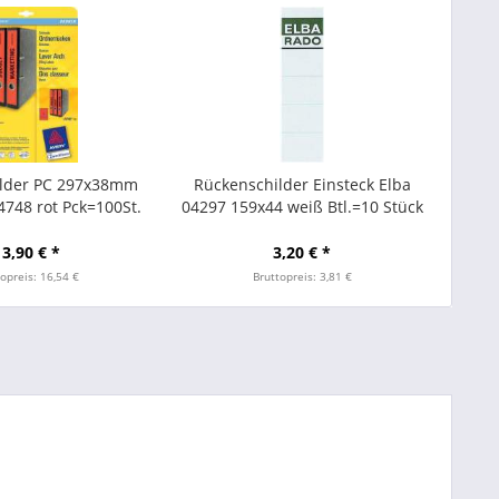
ilder PC 297x38mm
Rückenschilder Einsteck Elba
748 rot Pck=100St.
04297 159x44 weiß Btl.=10 Stück
13,90 € *
3,20 € *
opreis: 16,54 €
Bruttopreis: 3,81 €