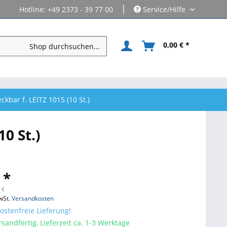
|
Hotline: +49 2373 - 39 77 00
Service/Hilfe
0,00 € *
kbar f. LEITZ 1015 (10 St.)
0 St.)
 *
 €
wSt.
Versandkosten
stenfreie Lieferung!
sandfertig, Lieferzeit ca. 1-3 Werktage