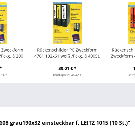
C Zweckform
Rückenschilder PC Zweckform
Rückensch
/Pckg. á 200
4761 192x61 weiß /Pckg. á 400St.
Zweckform 4
*
39,01 € *
6,54 €
Bruttopreis: 46,42 €
Brutt
8 grau190x32 einsteckbar f. LEITZ 1015 (10 St.)"