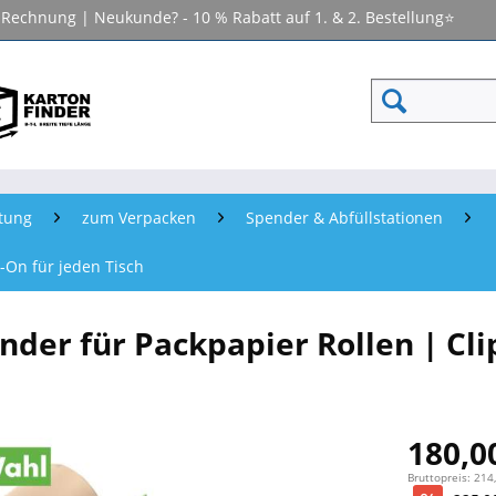
f Rechnung | Neukunde? - 10 % Rabatt auf 1. & 2. Bestellung⭐
tung
zum Verpacken
Spender & Abfüllstationen
-On für jeden Tisch
nder für Packpapier Rollen | Cli
180,00
Bruttopreis: 214