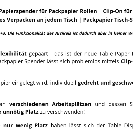
apierspender für Packpapier Rollen | Clip-On für
les Verpacken an jedem Tisch | Packpapier Tisch-
 2+3. Die Funktionalität des Artikels ist dadurch aber in keiner 
lexibilität
gepaart - das ist der neue Table Paper 
ackpapier Spender lässt sich problemlos mittels
Clip
ier eingelegt wird, individuell
gedreht und geschw
l an
verschiedenen Arbeitsplätzen
und passen Si
 unnötig Platz
zu verschwenden!
ie
nur wenig Platz
haben lässt sich der Table Di