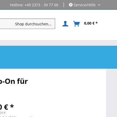
|
Hotline: +49 2373 - 39 77 00
Service/Hilfe
0,00 € *
p-On für
 € *
,20 €