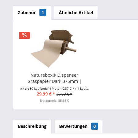
Zubehör
1
Ähnliche Artikel
Naturebox® Dispenser
Graspapier Dark 375mm |
175g/m²
Inhalt
80 Laufende(r) Meter
(0,37 € * / 1 Laufende(r) Meter)
29,99 € *
33,57 € *
Bruttopreis: 35,69 €
Beschreibung
Bewertungen
0