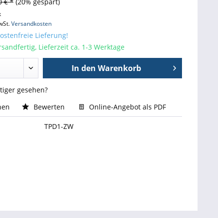
0 € *
(20% gespart)
k
wSt.
Versandkosten
stenfreie Lieferung!
sandfertig, Lieferzeit ca. 1-3 Werktage
In den
Warenkorb
stiger gesehen?
hen
Bewerten
Online-Angebot als PDF
TPD1-ZW