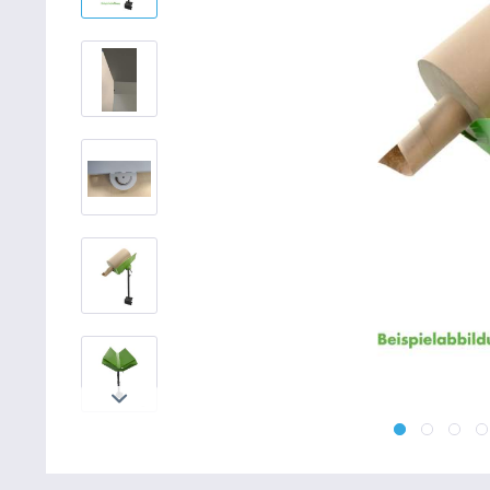
Betriebsausstattung & Lagerausstattung
Tragetaschen & Geschenkverpackungen
Bürobedarf
SALE %