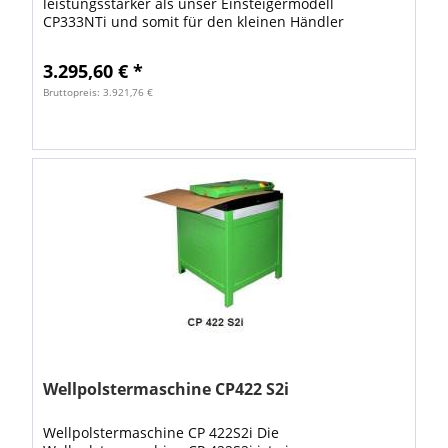
leistungsstärker als unser Einsteigermodell
CP333NTi und somit für den kleinen Händler
genauso zu gebrauchen wie für das Arbeiten in
Lagerhallen und...
3.295,60 € *
Bruttopreis: 3.921,76 €
Wellpolstermaschine CP422 S2i
Wellpolstermaschine CP 422S2i Die