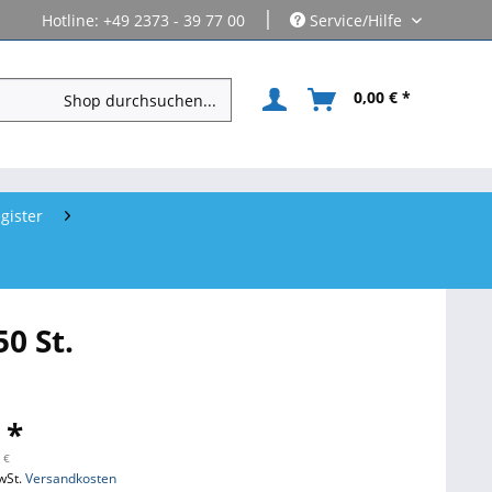
|
Hotline: +49 2373 - 39 77 00
Service/Hilfe
0,00 € *
gister
0 St.
 *
 €
wSt.
Versandkosten