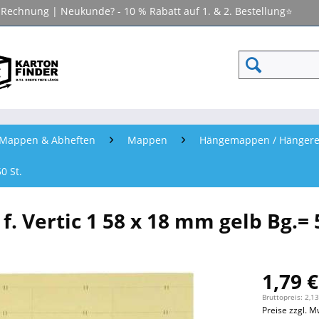
f Rechnung | Neukunde? - 10 % Rabatt auf 1. & 2. Bestellung⭐
- Mappen & Abheften
Mappen
Hängemappen / Hängere
0 St.
f. Vertic 1 58 x 18 mm gelb Bg.= 5
1,79 €
Bruttopreis: 2,13
Preise zzgl. M