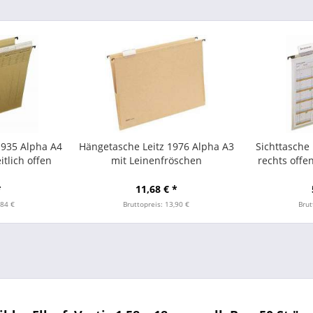
935 Alpha A4
Hängetasche Leitz 1976 Alpha A3
Sichttasche 
itlich offen
mit Leinenfröschen
rechts offen
eiste
*
11,68 € *
,84 €
Bruttopreis: 13,90 €
Brut