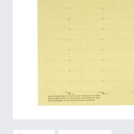
Betriebsausstattung & Lagerausstattung
Tragetaschen & Geschenkverpackungen
Bürobedarf
SALE %