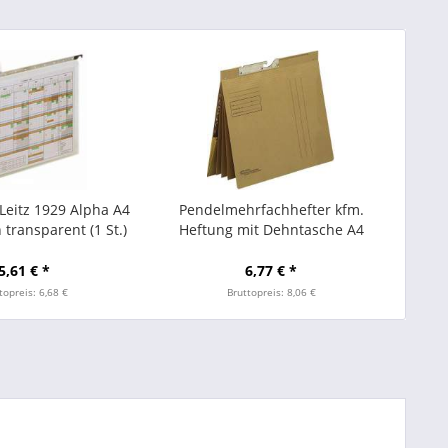
Leitz 1929 Alpha A4
Pendelmehrfachhefter kfm.
 transparent (1 St.)
Heftung mit Dehntasche A4
braun
5,61 € *
6,77 € *
topreis: 6,68 €
Bruttopreis: 8,06 €