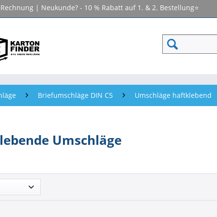
f Rechnung | Neukunde? - 10 % Rabatt auf 1. & 2. Bestellung⭐
hläge
Briefumschläge DIN C5
Umschläge haftklebend
lebende Umschläge