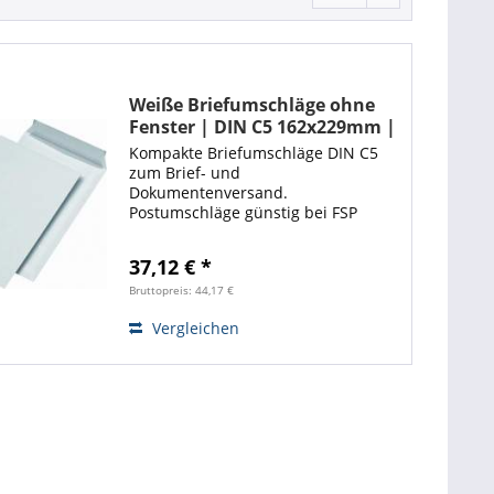
Weiße Briefumschläge ohne
Fenster | DIN C5 162x229mm |
Haftklebend | 500 Stück
Kompakte Briefumschläge DIN C5
zum Brief- und
Dokumentenversand.
Postumschläge günstig bei FSP
kaufen und schnell liefern lassen.
Weiße Versandtaschen DIN C5
37,12 € *
Maße: 162x229mm haftklebend.
Verpackungseinheit (VE) = 500Stk im
Bruttopreis: 44,17 €
Karton Die...
Vergleichen