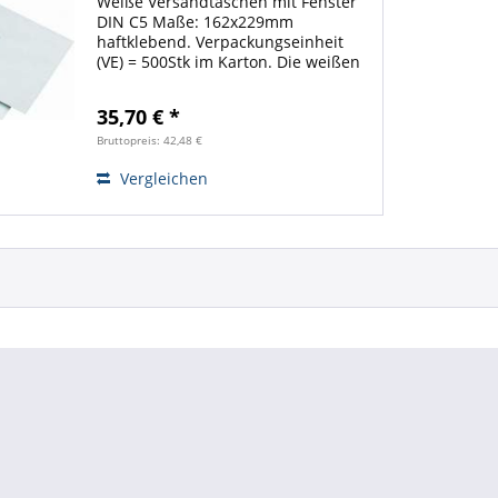
Weiße Versandtaschen mit Fenster
DIN C5 Maße: 162x229mm
haftklebend. Verpackungseinheit
(VE) = 500Stk im Karton. Die weißen
Taschen sind ideal zum Versenden
von Schriftstücken sämtlicher Art.
35,70 € *
Dank den hochwertigen
Versandtaschen ist Ihre...
Bruttopreis: 42,48 €
Vergleichen