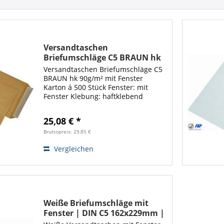
Versandtaschen
Briefumschläge C5 BRAUN hk
90g/m² mit Fenster Karton á
Versandtaschen Briefumschläge C5
500 Stück
BRAUN hk 90g/m² mit Fenster
Karton á 500 Stück Fenster: mit
Fenster Klebung: haftklebend
Format: C5 B x H: 162 x 229 mm
Grammatur: 90 g/m² Material:
25,08 € *
Natron Farbe: braun
Bruttopreis: 29,85 €
Vergleichen
Weiße Briefumschläge mit
Fenster | DIN C5 162x229mm |
Haftklebend | 500 Stück