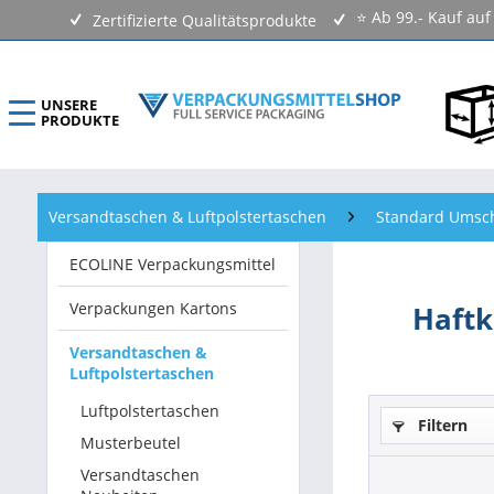
⭐ Ab 99.- Kauf au
Zertifizierte Qualitätsprodukte
UNSERE
PRODUKTE
ECOLINE Verpackungsmittel
Versandtaschen & Luftpolstertaschen
Standard Umsc
Verpackungen Kartons
ECOLINE Verpackungsmittel
Versandtaschen & Luftpolstertaschen
Verpackungen Kartons
Haftk
Klebebänder & Verschlussmittel
Versandtaschen &
Luftpolstertaschen
Kennzeichnungsmittel & Etiketten
Luftpolstertaschen
Filtern
Beutel & Folien
Musterbeutel
Versandtaschen
Verpackungsmaterial & Verpackungsmittel