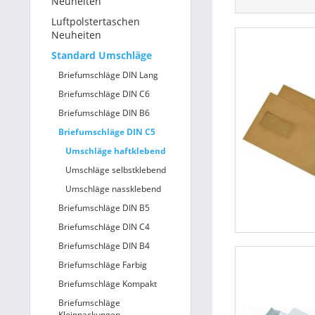
Neuheiten
Luftpolstertaschen
Betriebsausstattung & Lagerausstattung
Neuheiten
Standard Umschläge
Tragetaschen & Geschenkverpackungen
Briefumschläge DIN Lang
Bürobedarf
Briefumschläge DIN C6
Briefumschläge DIN B6
SALE %
Briefumschläge DIN C5
Umschläge haftklebend
Umschläge selbstklebend
Umschläge nassklebend
Briefumschläge DIN B5
Briefumschläge DIN C4
Briefumschläge DIN B4
Briefumschläge Farbig
Briefumschläge Kompakt
Briefumschläge
Kleinpackungen