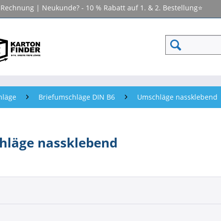
f Rechnung | Neukunde? - 10 % Rabatt auf 1. & 2. Bestellung⭐
hläge
Briefumschläge DIN B6
Umschläge nassklebend
hläge nassklebend