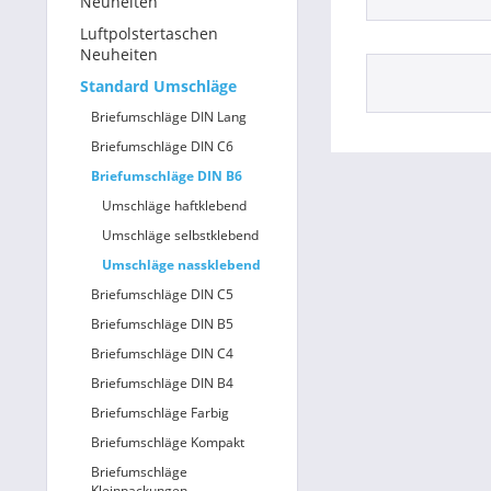
Neuheiten
Luftpolstertaschen
Betriebsausstattung & Lagerausstattung
Neuheiten
Standard Umschläge
Tragetaschen & Geschenkverpackungen
Briefumschläge DIN Lang
Bürobedarf
Briefumschläge DIN C6
Briefumschläge DIN B6
SALE %
Umschläge haftklebend
Umschläge selbstklebend
Umschläge nassklebend
Briefumschläge DIN C5
Briefumschläge DIN B5
Briefumschläge DIN C4
Briefumschläge DIN B4
Briefumschläge Farbig
Briefumschläge Kompakt
Briefumschläge
Kleinpackungen