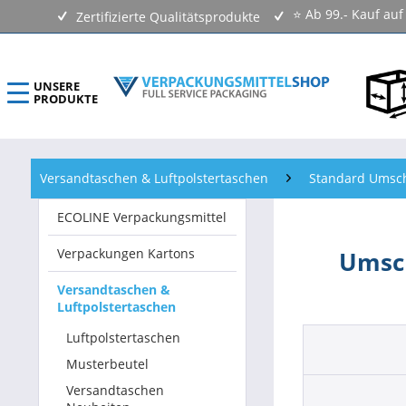
⭐ Ab 99.- Kauf au
Zertifizierte Qualitätsprodukte
UNSERE
PRODUKTE
ECOLINE Verpackungsmittel
Versandtaschen & Luftpolstertaschen
Standard Umsc
Verpackungen Kartons
ECOLINE Verpackungsmittel
Versandtaschen & Luftpolstertaschen
Verpackungen Kartons
Umsc
Klebebänder & Verschlussmittel
Versandtaschen &
Luftpolstertaschen
Kennzeichnungsmittel & Etiketten
Luftpolstertaschen
Beutel & Folien
Musterbeutel
Versandtaschen
Verpackungsmaterial & Verpackungsmittel