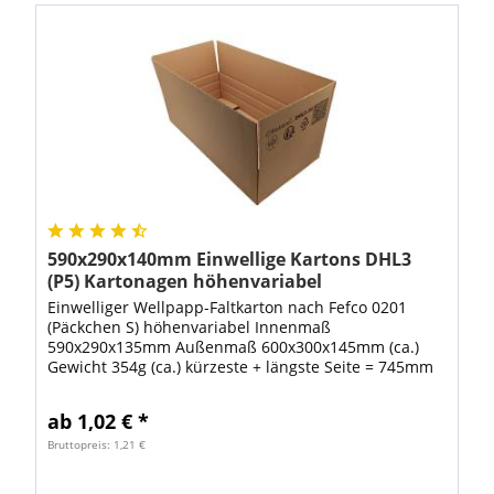
590x290x140mm Einwellige Kartons DHL3
(P5) Kartonagen höhenvariabel
Einwelliger Wellpapp-Faltkarton nach Fefco 0201
(Päckchen S) höhenvariabel Innenmaß
590x290x135mm Außenmaß 600x300x145mm (ca.)
Gewicht 354g (ca.) kürzeste + längste Seite = 745mm
Gurtmaß = 1490mm Dieser Karton ist in der Höhe
variabel da...
ab 1,02 € *
Bruttopreis: 1,21 €