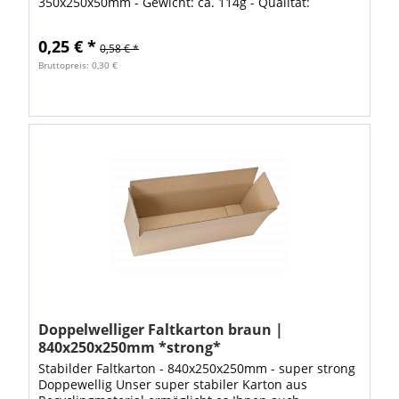
350x250x50mm - Gewicht: ca. 114g - Qualität:
Einwellige Kartons Information: Stückzahl je Palette:
2.400 Stück Ab...
0,25 € *
0,58 € *
Bruttopreis: 0,30 €
Doppelwelliger Faltkarton braun |
840x250x250mm *strong*
Stabilder Faltkarton - 840x250x250mm - super strong
Doppewellig Unser super stabiler Karton aus