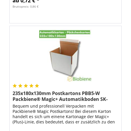
ab 0,72 € *
Bruttopreis: 0,86 €
235x180x130mm Postkartons PBB5-W
Packbiene® Magic+ Automatikboden SK-
Verschluss
Bequem und professionell Verpacken mit
Packbiene® Magic Postkartons! Bei diesem Karton
handelt es sich um einene Kartonage der Magic+
(Plus)-Linie, dies bedeutet, dass er zusätzlich zu den
üblichen Features, wie Aufreißfaden und...