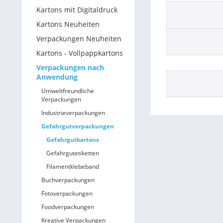
Kartons mit Digitaldruck
Betriebsausstattung & Lagerausstattung
Kartons Neuheiten
Verpackungen Neuheiten
Tragetaschen & Geschenkverpackungen
Kartons - Vollpappkartons
Bürobedarf
Verpackungen nach
Anwendung
SALE %
Umweltfreundliche
Verpackungen
Industrieverpackungen
Gefahrgutverpackungen
Gefahrgutkartons
Gefahrgutetiketten
Filamentklebeband
Buchverpackungen
Fotoverpackungen
Foodverpackungen
Kreative Verpackungen