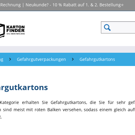
f Rechnung | Neukunde? - 10 % Rabatt auf 1. & 2. Bestellung⭐
ng
Gefahrgutverpackungen
Gefahrgutkartons
rgutkartons
 Kategorie erhalten Sie Gefahrgutkartons, die Sie für sehr g
 sind meist mit roten Balken versehen, sodass einem gleich auff
t.