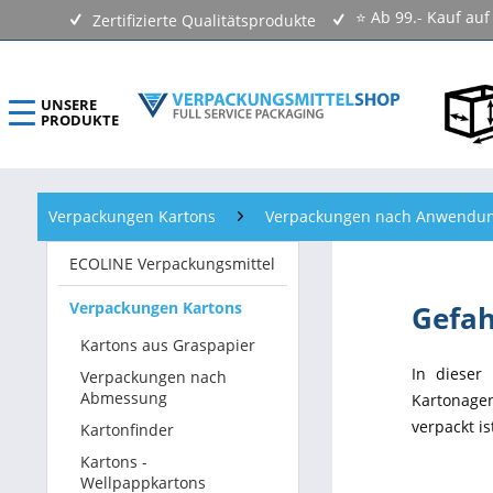
⭐ Ab 99.- Kauf au
Zertifizierte Qualitätsprodukte
UNSERE
PRODUKTE
ECOLINE Verpackungsmittel
Verpackungen Kartons
Verpackungen nach Anwendu
Verpackungen Kartons
ECOLINE Verpackungsmittel
Versandtaschen & Luftpolstertaschen
Verpackungen Kartons
Gefah
Klebebänder & Verschlussmittel
Kartons aus Graspapier
In dieser
Verpackungen nach
Kennzeichnungsmittel & Etiketten
Abmessung
Kartonagen
verpackt is
Kartonfinder
Beutel & Folien
Kartons -
Wellpappkartons
Verpackungsmaterial & Verpackungsmittel