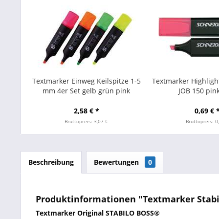
Textmarker Einweg Keilspitze 1-5
Textmarker Highligh
mm 4er Set gelb grün pink
JOB 150 pin
orange
2,58 € *
0,69 € 
Bruttopreis: 3,07 €
Bruttopreis: 0
Beschreibung
Bewertungen
0
Produktinformationen "Textmarker Stabil
Textmarker Original STABILO BOSS®