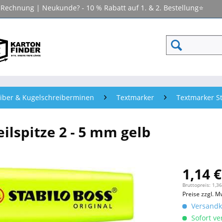
f Rechnung | Neukunde? - 10 % Rabatt auf 1. & 2. Bestellung⭐
iber & Kugelschreiberminen
Textmarker
Textmarker St
ilspitze 2 - 5 mm gelb
1,14 €
Bruttopreis: 1,36
Preise zzgl. M
Versandko
Sofort ver