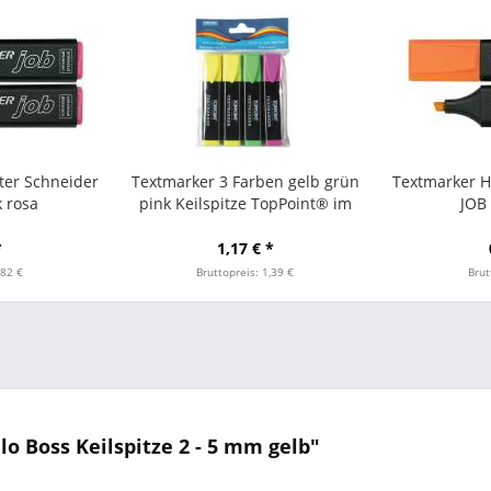
ter Schneider
Textmarker 3 Farben gelb grün
Textmarker H
k rosa
pink Keilspitze TopPoint® im
JOB
Polybeutel mit Aufhängeloch 4er
Set SONDE
*
1,17 € *
,82 €
Bruttopreis: 1,39 €
Brut
o Boss Keilspitze 2 - 5 mm gelb"