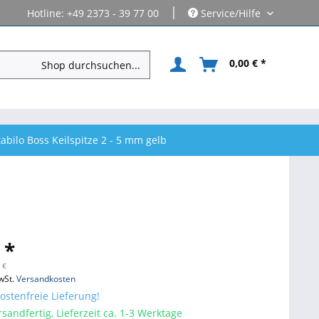
|
Hotline: +49 2373 - 39 77 00
Service/Hilfe
0,00 € *
abilo Boss Keilspitze 2 - 5 mm gelb
 *
 €
wSt.
Versandkosten
stenfreie Lieferung!
sandfertig, Lieferzeit ca. 1-3 Werktage