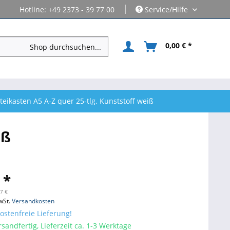
|
Hotline: +49 2373 - 39 77 00
Service/Hilfe
0,00 € *
rteikasten A5 A-Z quer 25-tlg. Kunststoff weiß
iß
 *
17 €
wSt.
Versandkosten
stenfreie Lieferung!
sandfertig, Lieferzeit ca. 1-3 Werktage