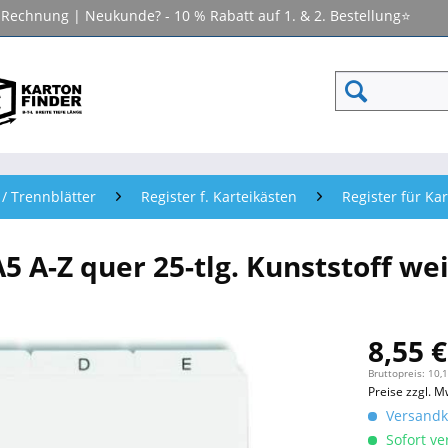
f Rechnung | Neukunde? - 10 % Rabatt auf 1. & 2. Bestellung⭐
 / Trennblätter
Register f. Karteikästen
Register für Ka
5 A-Z quer 25-tlg. Kunststoff we
8,55 €
Bruttopreis: 10,
Preise zzgl. M
Versandko
Sofort ver