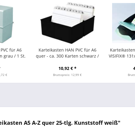
 PVC für A6
Karteikasten HAN PVC für A6
Karteikasten
n grau / 1 St.
quer - ca. 300 Karten schwarz /
VISIFIX® 13
1St
*
10,92 € *
0,72 €
Bruttopreis: 12,99 €
Brutt
ikasten A5 A-Z quer 25-tlg. Kunststoff weiß"