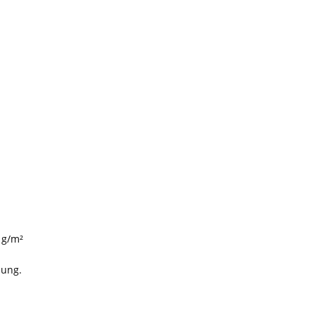
 g/m²
hung.