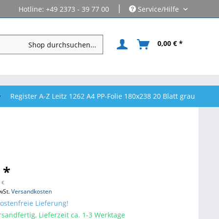
|
Hotline: +49 2373 - 39 77 00
Service/Hilfe
0,00 € *
Register A-Z Leitz 1262 A4 PP-Folie 180x238 20 Blatt grau
 *
 €
wSt.
Versandkosten
stenfreie Lieferung!
sandfertig, Lieferzeit ca. 1-3 Werktage