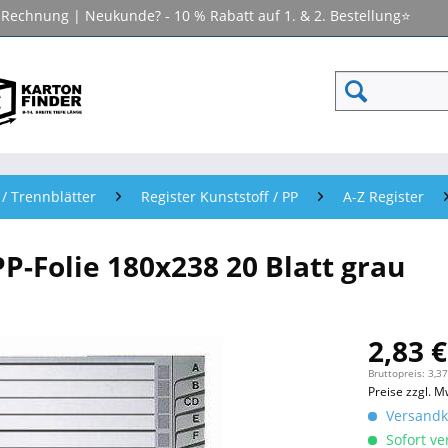
f Rechnung | Neukunde? - 10 % Rabatt auf 1. & 2. Bestellung⭐
 / Trennblätter
Register Kunststoff / PP
A-Z Register
PP-Folie 180x238 20 Blatt grau
2,83 €
Bruttopreis: 3,37
Preise zzgl. M
Versandko
Sofort ver