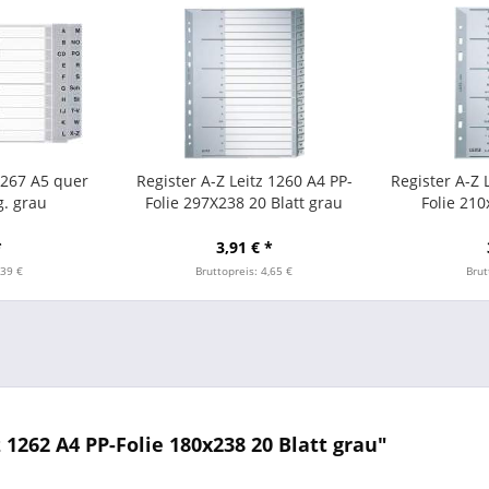
1267 A5 quer
Register A-Z Leitz 1260 A4 PP-
Register A-Z 
g. grau
Folie 297X238 20 Blatt grau
Folie 210
Überbreite
*
3,91 € *
,39 €
Bruttopreis: 4,65 €
Brut
1262 A4 PP-Folie 180x238 20 Blatt grau"