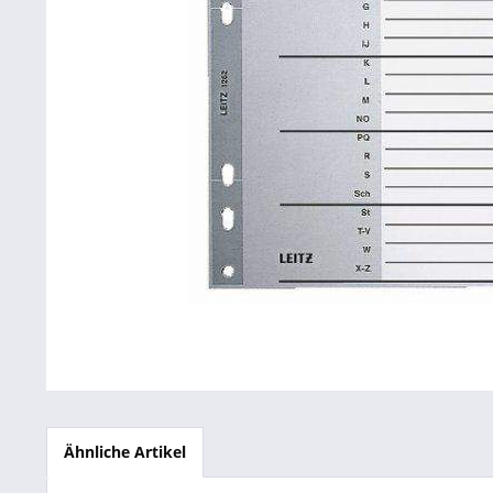
Betriebsausstattung & Lagerausstattung
Tragetaschen & Geschenkverpackungen
Bürobedarf
SALE %
Ähnliche Artikel