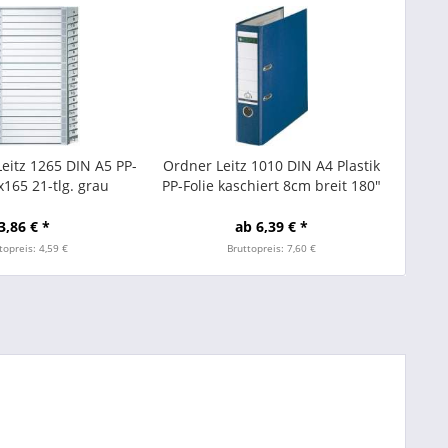
Leitz 1265 DIN A5 PP-
Ordner Leitz 1010 DIN A4 Plastik
x165 21-tlg. grau
PP-Folie kaschiert 8cm breit 180"
Hebelmechanik blau
3,86 € *
ab 6,39 € *
topreis: 4,59 €
Bruttopreis: 7,60 €