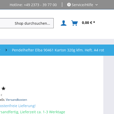
|
Hotline: +49 2373 - 39 77 00
Service/Hilfe
0,00 € *
r
Pendelhefter Elba 90461 Karton 320g kfm. Heft. A4 rot
 *
 €
wSt.
Versandkosten
stenfreie Lieferung!
sandfertig, Lieferzeit ca. 1-3 Werktage