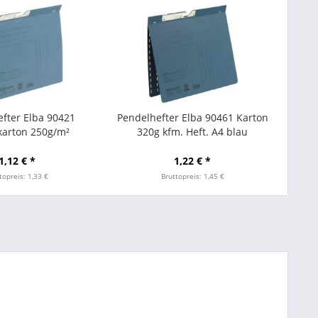
fter Elba 90421
Pendelhefter Elba 90461 Karton
karton 250g/m²
320g kfm. Heft. A4 blau
heftung blau
1,12 € *
1,22 € *
topreis: 1,33 €
Bruttopreis: 1,45 €