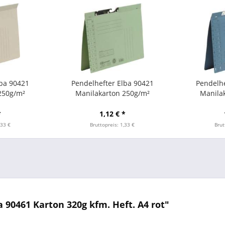
lba 90421
Pendelhefter Elba 90421
Pendelhe
250g/m²
Manilakarton 250g/m²
Manila
 grau
Amtsheftung grün
Amts
*
1,12 € *
,33 €
Bruttopreis: 1,33 €
Brut
90461 Karton 320g kfm. Heft. A4 rot"