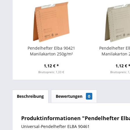
Pendelhefter Elba 90421
Pendelhefter E
Manilakarton 250g/m²
Manilakarton 
Amtsheftung orange
Amtsheftung
1,12 € *
1,12 € 
Bruttopreis: 1,33 €
Bruttopreis: 1
Beschreibung
Bewertungen
0
Produktinformationen "Pendelhefter Elba 
Universal-Pendelhefter ELBA 90461