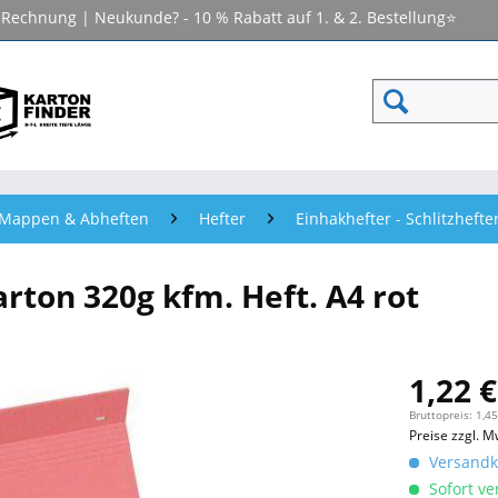
f Rechnung | Neukunde? - 10 % Rabatt auf 1. & 2. Bestellung⭐
- Mappen & Abheften
Hefter
Einhakhefter - Schlitzhefte
rton 320g kfm. Heft. A4 rot
1,22 €
Bruttopreis: 1,45
Preise zzgl. M
Versandko
Sofort ver