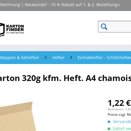
f Rechnung | Neukunde? - 10 % Rabatt auf 1. & 2. Bestellung⭐
- Mappen & Abheften
Hefter
Einhakhefter - Schlitzhefte
arton 320g kfm. Heft. A4 chamoi
1,22 €
Bruttopreis: 1,45
Preise zzgl. M
Versandko
Sofort ver