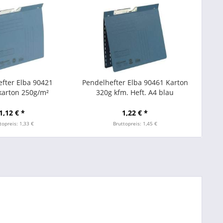
fter Elba 90421
Pendelhefter Elba 90461 Karton
karton 250g/m²
320g kfm. Heft. A4 blau
heftung blau
1,12 € *
1,22 € *
topreis: 1,33 €
Bruttopreis: 1,45 €