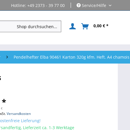
|
Hotline: +49 2373 - 39 77 00
Service/Hilfe
0,00 € *
r
Pendelhefter Elba 90461 Karton 320g kfm. Heft. A4 chamois
s
 *
 €
wSt.
Versandkosten
stenfreie Lieferung!
sandfertig, Lieferzeit ca. 1-3 Werktage