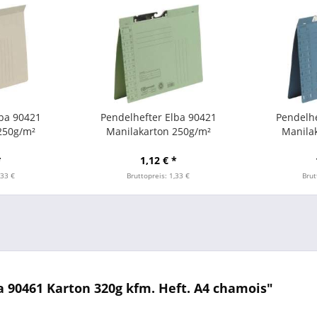
lba 90421
Pendelhefter Elba 90421
Pendelhe
250g/m²
Manilakarton 250g/m²
Manila
 grau
Amtsheftung grün
Amts
*
1,12 € *
,33 €
Bruttopreis: 1,33 €
Brut
 90461 Karton 320g kfm. Heft. A4 chamois"