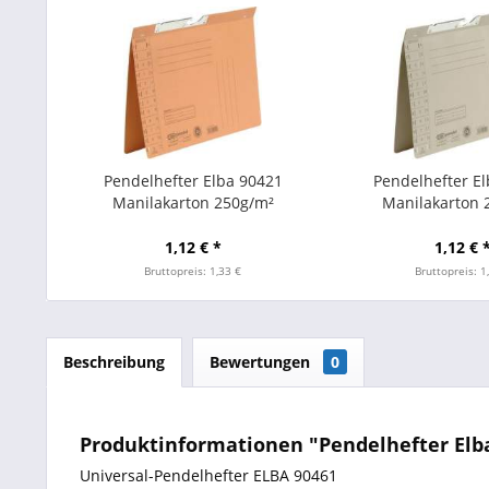
Pendelhefter Elba 90421
Pendelhefter E
Manilakarton 250g/m²
Manilakarton 
Amtsheftung orange
Amtsheftung
1,12 € *
1,12 € 
Bruttopreis: 1,33 €
Bruttopreis: 1
Beschreibung
Bewertungen
0
Produktinformationen "Pendelhefter Elba
Universal-Pendelhefter ELBA 90461