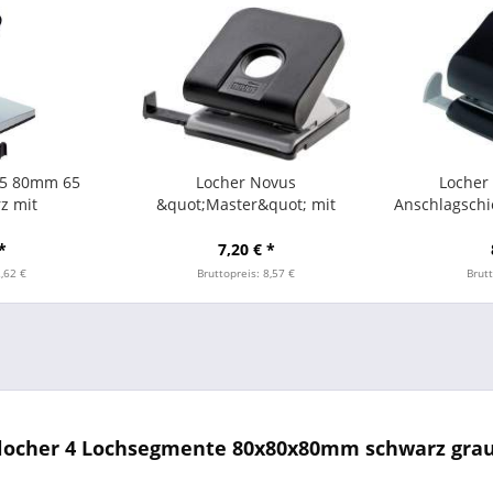
65 80mm 65
Locher Novus
Locher
rz mit
&quot;Master&quot; mit
Anschlagschi
hiene
Anschlagschiene 25Blatt 2,5mm
schwarz
*
7,20 € *
2,62 €
Bruttopreis: 8,57 €
Brutt
locher 4 Lochsegmente 80x80x80mm schwarz gra