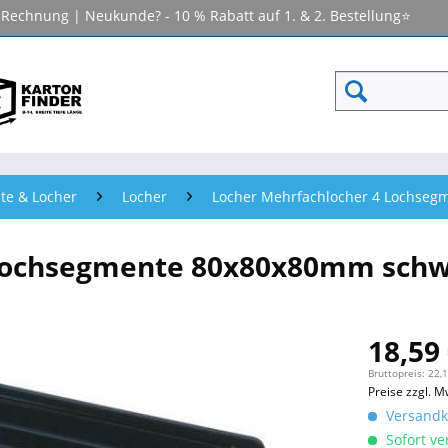
f Rechnung | Neukunde? - 10 % Rabatt auf 1. & 2. Bestellung⭐
te & Locher
Locher
Locher Mehrfachlocher 4 Lochseg
 Lochsegmente 80x80x80mm schw
18,59 
Bruttopreis: 22,
Preise zzgl. M
Versandko
Sofort ver