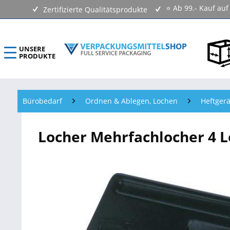
⭐ Ab 99.- Kauf au
Zertifizierte Qualitätsprodukte
UNSERE
PRODUKTE
ECOLINE Verpackungsmittel
Bürobedarf
Ordnen & Ablegen, Lochen
Heftgerä
Verpackungen Kartons
Locher Mehrfachlocher 4
Versandtaschen & Luftpolstertaschen
Klebebänder & Verschlussmittel
Kennzeichnungsmittel & Etiketten
Beutel & Folien
Verpackungsmaterial & Verpackungsmittel