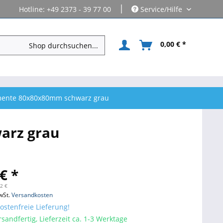
|
Hotline: +49 2373 - 39 77 00
Service/Hilfe
0,00 € *
mente 80x80x80mm schwarz grau
arz grau
€ *
12 €
wSt.
Versandkosten
stenfreie Lieferung!
sandfertig, Lieferzeit ca. 1-3 Werktage