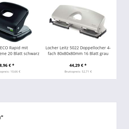
 ECO Rapid mit
Locher Leitz 5022 Doppellocher 4-
ene 20 Blatt schwarz
fach 80x80x80mm 16 Blatt grau
8,96 € *
44,29 € *
opreis: 10,66 €
Bruttopreis: 52,71 €
u"