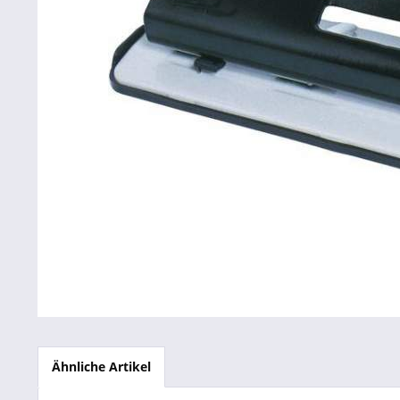
Betriebsausstattung & Lagerausstattung
Tragetaschen & Geschenkverpackungen
Bürobedarf
SALE %
Ähnliche Artikel