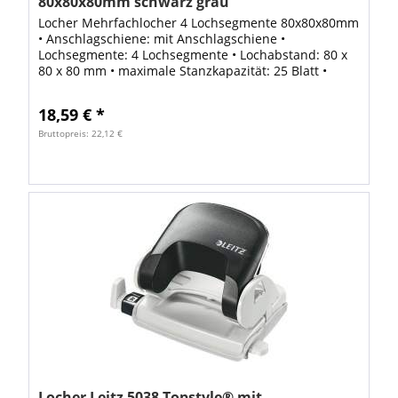
80x80x80mm schwarz grau
Locher Mehrfachlocher 4 Lochsegmente 80x80x80mm
• Anschlagschiene: mit Anschlagschiene •
Lochsegmente: 4 Lochsegmente • Lochabstand: 80 x
80 x 80 mm • maximale Stanzkapazität: 25 Blatt •
Stanzleistung: 2,5 mm • Farbe: lichtgrau/schwarz...
18,59 € *
Bruttopreis: 22,12 €
Locher Leitz 5038 Topstyle® mit