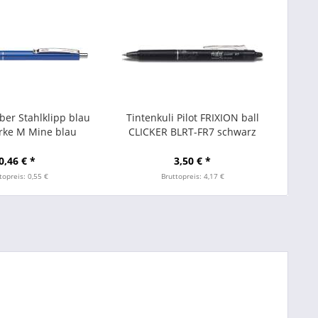
ber Stahlklipp blau
Tintenkuli Pilot FRIXION ball
ärke M Mine blau
CLICKER BLRT-FR7 schwarz
0,46 € *
3,50 € *
topreis: 0,55 €
Bruttopreis: 4,17 €