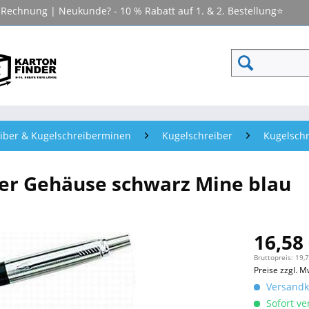
f Rechnung | Neukunde? - 10 % Rabatt auf 1. & 2. Bestellung⭐
iber & Kugelschreiberminen
Kugelschreiber
Kugelschr
ter Gehäuse schwarz Mine blau
16,58 
Bruttopreis: 19,
Preise zzgl. M
Versandko
Sofort ver