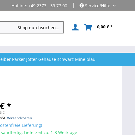
|
Hotline: +49 2373 - 39 77 00
Service/Hilfe
0,00 € *
eiber Parker Jotter Gehäuse schwarz Mine blau
€ *
73 €
wSt.
Versandkosten
stenfreie Lieferung!
sandfertig, Lieferzeit ca. 1-3 Werktage