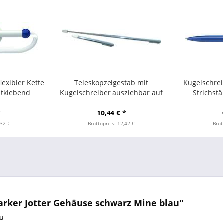
lexibler Kette
Teleskopzeigestab mit
Kugelschrei
stklebend
Kugelschreiber ausziehbar auf
Strichst
90cm chrom
*
10,44 € *
,32 €
Bruttopreis: 12,42 €
Brut
arker Jotter Gehäuse schwarz Mine blau"
au