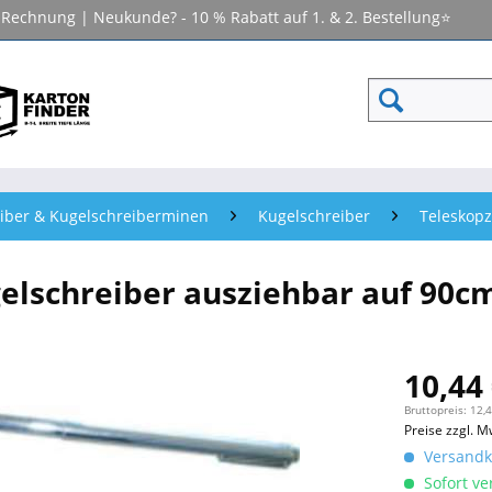
f Rechnung | Neukunde? - 10 % Rabatt auf 1. & 2. Bestellung⭐
iber & Kugelschreiberminen
Kugelschreiber
Teleskopz
elschreiber ausziehbar auf 90
10,44 
Bruttopreis: 12,
Preise zzgl. M
Versandko
Sofort ver