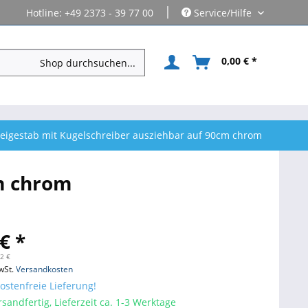
|
Hotline: +49 2373 - 39 77 00
Service/Hilfe
0,00 € *
eigestab mit Kugelschreiber ausziehbar auf 90cm chrom
cm chrom
€ *
42 €
wSt.
Versandkosten
stenfreie Lieferung!
sandfertig, Lieferzeit ca. 1-3 Werktage