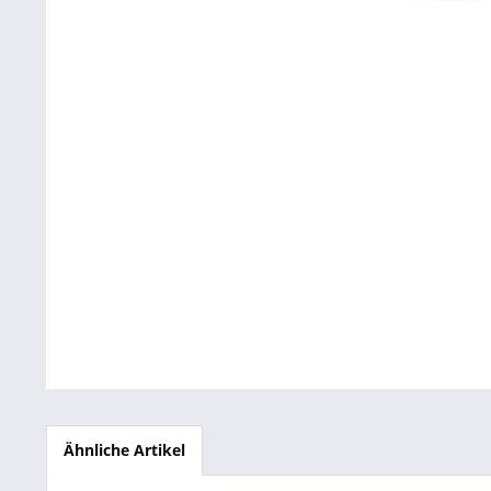
Betriebsausstattung & Lagerausstattung
Tragetaschen & Geschenkverpackungen
Bürobedarf
SALE %
Ähnliche Artikel