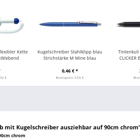
lexibler Kette
Kugelschreiber Stahlklipp blau
Tintenkuli
stklebend
Strichstärke M Mine blau
CLICKER 
*
0,46 € *
,32 €
Bruttopreis: 0,55 €
Brut
b mit Kugelschreiber ausziehbar auf 90cm chrom
f 90cm chrom