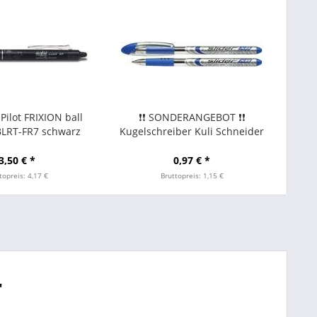
 Pilot FRIXION ball
❗❗ SONDERANGEBOT ❗❗
BLRT-FR7 schwarz
Kugelschreiber Kuli Schneider
slider mit Kappe und Clip XB
0,7mm Schreibfarbe bl
3,50 € *
0,97 € *
topreis: 4,17 €
Bruttopreis: 1,15 €
"