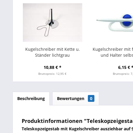
Kugelschreiber mit Kette u.
Kugelschreiber mit f
Ständer lichtgrau
und Halter selb
10,88 € *
6,15 € 
Bruttopreis: 12,95 €
Bruttopreis: 7
Beschreibung
Bewertungen
0
Produktinformationen "Teleskopzeigesta
Teleskopzeigestab mit Kugelschreiber ausziehbar au