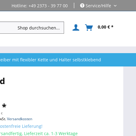
|
Hotline: +49 2373 - 39 77 00
Service/Hilfe
0,00 € *
eiber mit flexibler Kette und Halter selbstklebend
nd
 *
 €
wSt.
Versandkosten
stenfreie Lieferung!
sandfertig, Lieferzeit ca. 1-3 Werktage