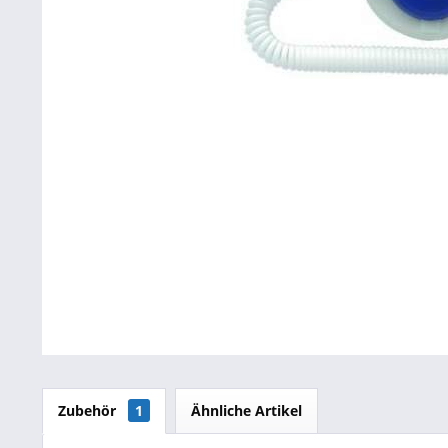
Betriebsausstattung & Lagerausstattung
Tragetaschen & Geschenkverpackungen
Bürobedarf
SALE %
Zubehör
1
Ähnliche Artikel