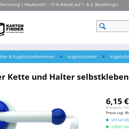
f Rechnung | Neukunde? - 10 % Rabatt auf 1. & 2. Bestellung⭐
iber & Kugelschreiberminen
Kugelschreiber
Kugelschr
er Kette und Halter selbstklebe
6,15 €
Bruttopreis: 7,32
Preise zzgl. M
Versandko
Sofort ver