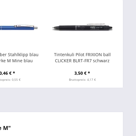
ber Stahlklipp blau
Tintenkuli Pilot FRIXION ball
ärke M Mine blau
CLICKER BLRT-FR7 schwarz
0,46 € *
3,50 € *
topreis: 0,55 €
Bruttopreis: 4,17 €
e M"