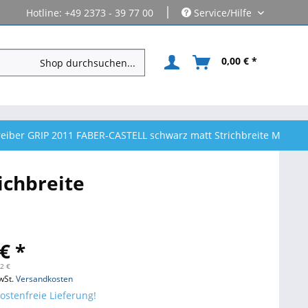
|
Hotline: +49 2373 - 39 77 00
Service/Hilfe
0,00 € *
eiber GRIP 2011 FABER-CASTELL schwarz matt Strichbreite M
ichbreite
€ *
72 €
wSt.
Versandkosten
stenfreie Lieferung!