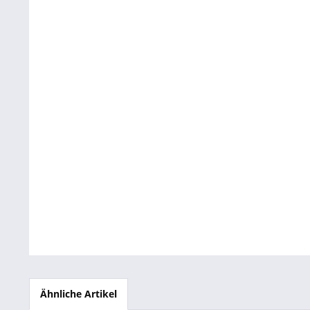
Betriebsausstattung & Lagerausstattung
Tragetaschen & Geschenkverpackungen
Bürobedarf
SALE %
Ähnliche Artikel