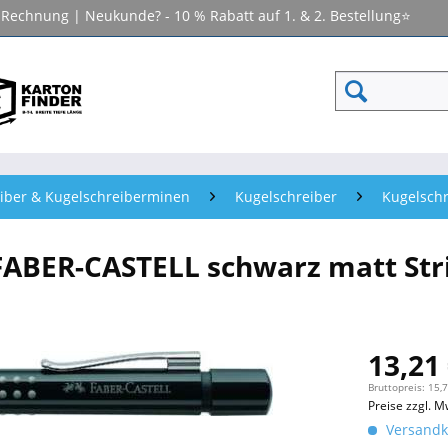
f Rechnung | Neukunde? - 10 % Rabatt auf 1. & 2. Bestellung⭐
iber & Kugelschreiberminen
Kugelschreiber
Kugelschr
FABER-CASTELL schwarz matt Str
13,21 
Bruttopreis: 15,
Preise zzgl. M
Versandko