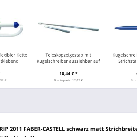
lexibler Kette
Teleskopzeigestab mit
Kugelschrei
stklebend
Kugelschreiber ausziehbar auf
Strichst
90cm chrom
*
10,44 € *
,32 €
Bruttopreis: 12,42 €
Brut
RIP 2011 FABER-CASTELL schwarz matt Strichbreit