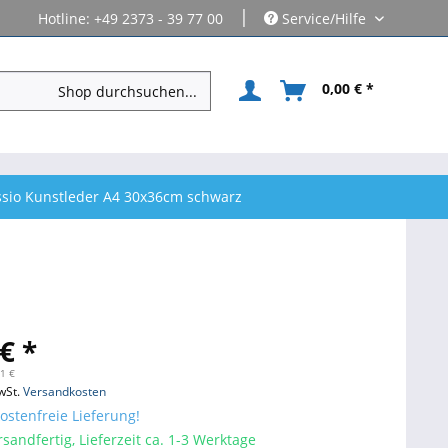
|
Hotline: +49 2373 - 39 77 00
Service/Hilfe
0,00 € *
sio Kunstleder A4 30x36cm schwarz
€ *
41 €
wSt.
Versandkosten
stenfreie Lieferung!
sandfertig, Lieferzeit ca. 1-3 Werktage