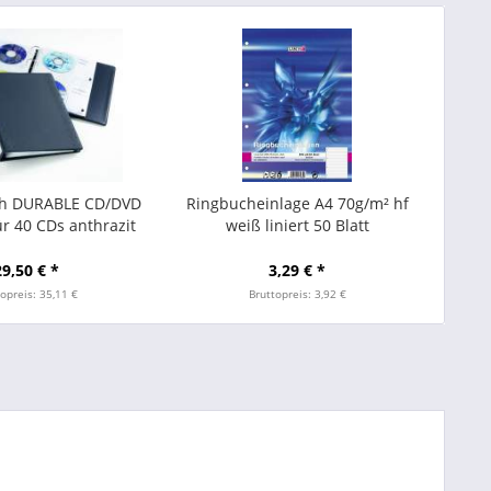
h DURABLE CD/DVD
Ringbucheinlage A4 70g/m² hf
r 40 CDs anthrazit
weiß liniert 50 Blatt
29,50 € *
3,29 € *
opreis: 35,11 €
Bruttopreis: 3,92 €