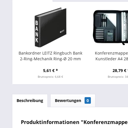
Bankordner LEITZ Ringbuch Bank
Konferenzmappe
2-Ring-Mechanik Ring-Ø 20 mm
Kunstleder A4 2
schwarz
schwar
5,61 € *
28,79 € 
Bruttopreis: 6,68 €
Bruttopreis: 3
Beschreibung
Bewertungen
0
Produktinformationen "Konferenzmappe 