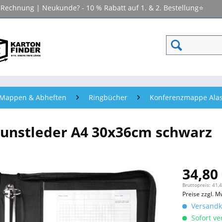
f Rechnung | Neukunde? - 10 % Rabatt auf 1. & 2. Bestellung⭐
- Mappen & Abheften
Ringbücher
Konferenzmappe Alas
unstleder A4 30x36cm schwarz
34,80 
Bruttopreis: 41,
Preise zzgl. M
Versandko
Sofort ver