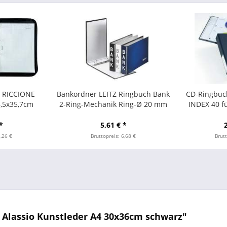
 RICCIONE
Bankordner LEITZ Ringbuch Bank
CD-Ringbuc
8,5x35,7cm
2-Ring-Mechanik Ring-Ø 20 mm
INDEX 40 fü
z
Blau
*
5,61 € *
4,26 €
Bruttopreis: 6,68 €
Brutt
Alassio Kunstleder A4 30x36cm schwarz"