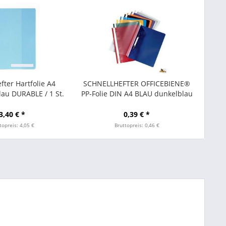
fter Hartfolie A4
SCHNELLHEFTER OFFICEBIENE®
lau DURABLE / 1 St.
PP-Folie DIN A4 BLAU dunkelblau
(1 Stück)
3,40 € *
0,39 € *
topreis: 4,05 €
Bruttopreis: 0,46 €