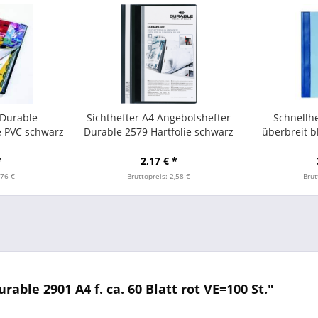
 Durable
Sichthefter A4 Angebotshefter
Schnellhe
 PVC schwarz
Durable 2579 Hartfolie schwarz
überbreit b
*
2,17 € *
,76 €
Bruttopreis: 2,58 €
Brut
le 2901 A4 f. ca. 60 Blatt rot VE=100 St."