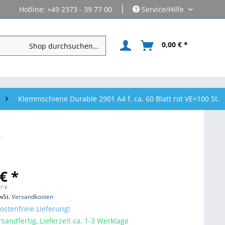
|
Hotline: +49 2373 - 39 77 00
Service/Hilfe
0,00 € *
Klemmschiene Durable 2901 A4 f. ca. 60 Blatt rot VE=100 St.
.
€ *
27 €
wSt.
Versandkosten
stenfreie Lieferung!
sandfertig, Lieferzeit ca. 1-3 Werktage