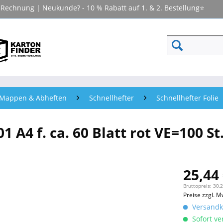
f Rechnung | Neukunde? - 10 % Rabatt auf 1. & 2. Bestellung⭐
- Mappen & Abheften
Schnellhefter
Schnellhefter Folie
A4 f. ca. 60 Blatt rot VE=100 St
25,44 
Bruttopreis: 30,
Preise zzgl. M
Versandko
Sofort ver