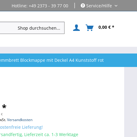
|
Hotline: +49 2373 - 39 77 00
Service/Hilfe
0,00 € *
emmbrett Blockmappe mit Deckel A4 Kunststoff rot
 *
 €
wSt.
Versandkosten
stenfreie Lieferung!
sandfertig, Lieferzeit ca. 1-3 Werktage