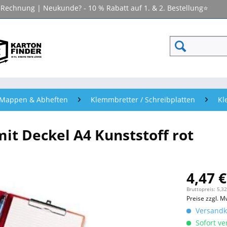
f Rechnung | Neukunde? - 10 % Rabatt auf 1. & 2. Bestellung⭐
- Mappen & Abheften
Klemmbretter / Schreibplatten
Kl
t Deckel A4 Kunststoff rot
4,47 €
Bruttopreis: 5,32
Preise zzgl. M
Versandko
Sofort ver