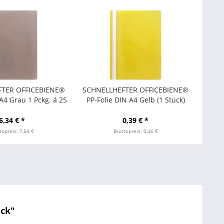
TER OFFICEBIENE®
SCHNELLHEFTER OFFICEBIENE®
 A4 Grau 1 Pckg. á 25
PP-Folie DIN A4 Gelb (1 Stück)
Stück
6,34 € *
0,39 € *
topreis: 7,54 €
Bruttopreis: 0,46 €
ück"