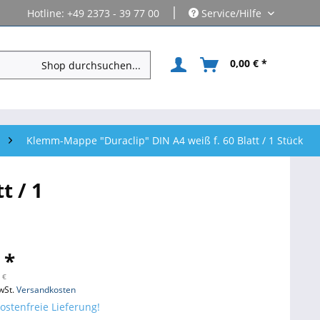
|
Hotline: +49 2373 - 39 77 00
Service/Hilfe
0,00 € *
Klemm-Mappe "Duraclip" DIN A4 weiß f. 60 Blatt / 1 Stück
t / 1
 *
 €
wSt.
Versandkosten
stenfreie Lieferung!