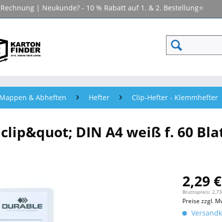
f Rechnung | Neukunde? - 10 % Rabatt auf 1. & 2. Bestellung⭐
- Mappen & Abheften
Hefter
Clip-Hefter - Klemmhefter
p&quot; DIN A4 weiß f. 60 Blat
2,29 €
Bruttopreis: 2,73
Preise zzgl. M
Versandko