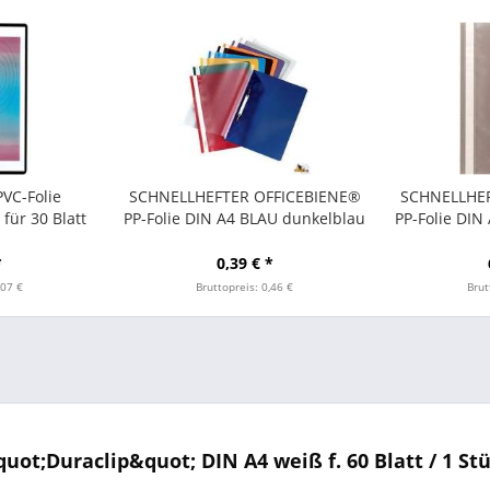
VC-Folie
SCHNELLHEFTER OFFICEBIENE®
SCHNELLHEF
für 30 Blatt
PP-Folie DIN A4 BLAU dunkelblau
PP-Folie DIN
z
(1 Stück)
*
0,39 € *
,07 €
Bruttopreis: 0,46 €
Brut
;Duraclip&quot; DIN A4 weiß f. 60 Blatt / 1 St