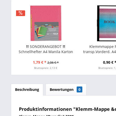
❗❗ SONDERANGEBOT ❗❗
Klemmmappe P
Schnellhefter A4 Manila Karton
transp.Vorderd. A4 
RC 250g/m² farbig sortiert
schwar
Toppoint 5erPack
1,79 € *
0,90 € 
2,06 € *
Bruttopreis: 2,13 €
Bruttopreis: 1
Beschreibung
Bewertungen
0
Produktinformationen "Klemm-Mappe &quot