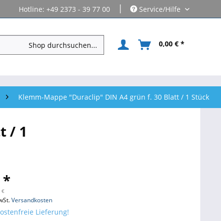
|
Hotline: +49 2373 - 39 77 00
Service/Hilfe
0,00 € *
Klemm-Mappe "Duraclip" DIN A4 grün f. 30 Blatt / 1 Stück
 / 1
 *
 €
wSt.
Versandkosten
stenfreie Lieferung!