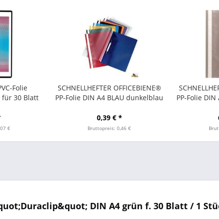
VC-Folie
SCHNELLHEFTER OFFICEBIENE®
SCHNELLHEF
für 30 Blatt
PP-Folie DIN A4 BLAU dunkelblau
PP-Folie DIN
z
(1 Stück)
*
0,39 € *
,07 €
Bruttopreis: 0,46 €
Brut
;Duraclip&quot; DIN A4 grün f. 30 Blatt / 1 Stü