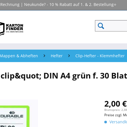
f Rechnung | Neukunde? - 10 % Rabatt auf 1. & 2. Bestellung⭐
- Mappen & Abheften
Hefter
Clip-Hefter - Klemmhefter
p&quot; DIN A4 grün f. 30 Blatt
2,00 €
Bruttopreis: 2,38
Preise zzgl. M
Versandko