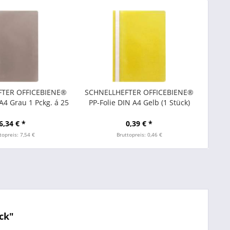
TER OFFICEBIENE®
SCHNELLHEFTER OFFICEBIENE®
 A4 Grau 1 Pckg. á 25
PP-Folie DIN A4 Gelb (1 Stück)
Stück
6,34 € *
0,39 € *
topreis: 7,54 €
Bruttopreis: 0,46 €
ck"