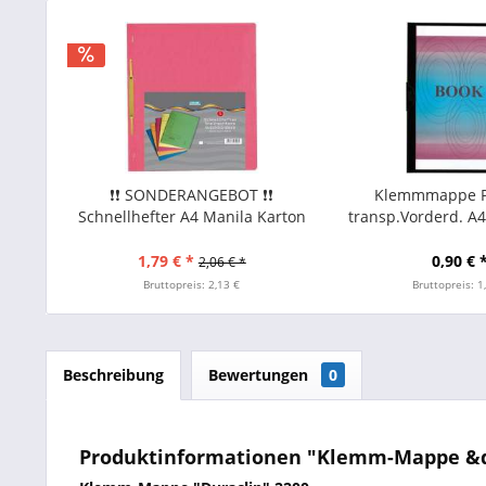
❗❗ SONDERANGEBOT ❗❗
Klemmmappe P
Schnellhefter A4 Manila Karton
transp.Vorderd. A4 
RC 250g/m² farbig sortiert
schwar
Toppoint 5erPack
1,79 € *
0,90 € 
2,06 € *
Bruttopreis: 2,13 €
Bruttopreis: 1
Beschreibung
Bewertungen
0
Produktinformationen "Klemm-Mappe &quot