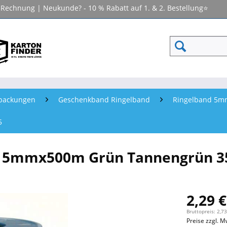
f Rechnung | Neukunde? - 10 % Rabatt auf 1. & 2. Bestellung⭐
packungen
Geschenkband Ringelband
Ringelband 5mm
5
d 5mmx500m Grün Tannengrün 3
2,29 €
Bruttopreis: 2,73
Preise zzgl. M