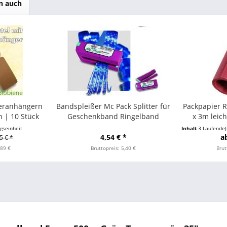
n auch
ieranhängern
Bandspleißer Mc Pack Splitter für
Packpapier R
 | 10 Stück
Geschenkband Ringelband
x 3m leich
gseinheit
Inhalt
3 Laufende(
4,54 € *
a
5 € *
,89 €
Bruttopreis: 5,40 €
Brut