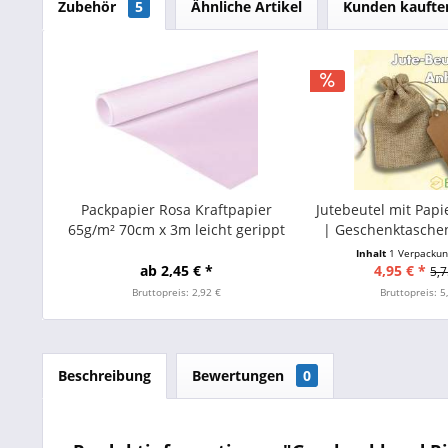
Zubehör
5
Ähnliche Artikel
Kunden kaufte
Packpapier Rosa Kraftpapier
Jutebeutel mit Pap
65g/m² 70cm x 3m leicht gerippt
| Geschenktaschen
(1 Rolle)
Inhalt
1 Verpackun
ab 2,45 € *
4,95 € *
5,7
Bruttopreis: 2,92 €
Bruttopreis: 5
Beschreibung
Bewertungen
0