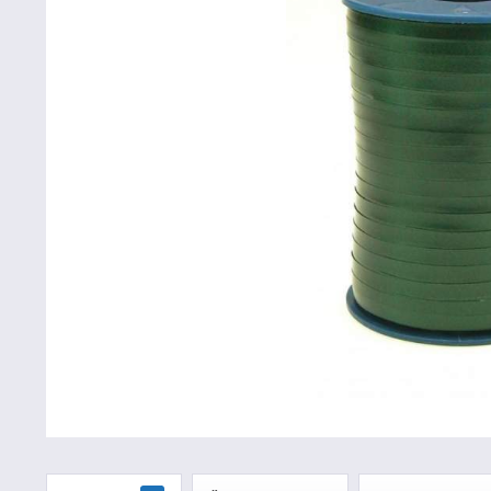
Betriebsausstattung & Lagerausstattung
Tragetaschen & Geschenkverpackungen
Bürobedarf
SALE %