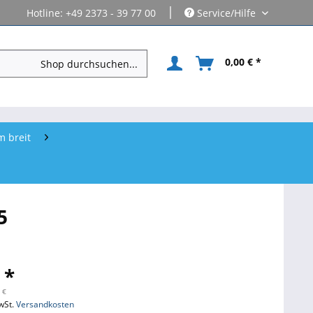
|
Hotline: +49 2373 - 39 77 00
Service/Hilfe
0,00 € *
 breit
5
 *
 €
wSt.
Versandkosten