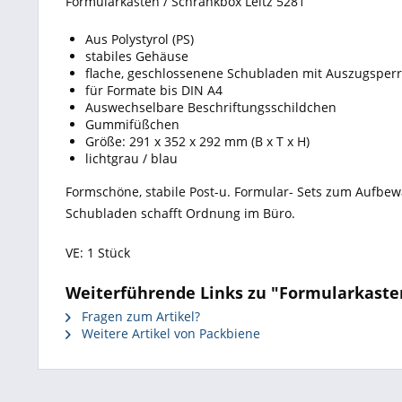
Formularkasten / Schrankbox Leitz 5281
Aus Polystyrol (PS)
stabiles Gehäuse
flache, geschlossenene Schubladen mit Auszugsper
für Formate bis DIN A4
Auswechselbare Beschriftungsschildchen
Gummifüßchen
Größe: 291 x 352 x 292 mm (B x T x H)
lichtgrau / blau
Formschöne, stabile Post-u. Formular- Sets zum Aufbe
Schubladen schafft Ordnung im Büro.
VE: 1 Stück
Weiterführende Links zu "Formularkasten
Fragen zum Artikel?
Weitere Artikel von Packbiene