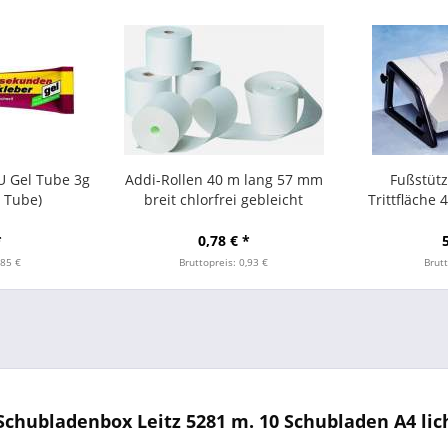
 Gel Tube 3g
Addi-Rollen 40 m lang 57 mm
Fußstüt
1 Tube)
breit chlorfrei gebleicht
Trittfläche 
Additionsrollen
*
0,78 € *
,85 €
Bruttopreis: 0,93 €
Brutt
hubladenbox Leitz 5281 m. 10 Schubladen A4 lich