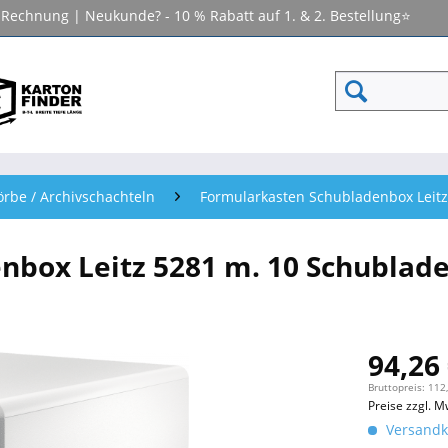
f Rechnung | Neukunde? - 10 % Rabatt auf 1. & 2. Bestellung⭐
rbe / Archivschachteln
Formularkasten Schubladenbox Leitz 
nbox Leitz 5281 m. 10 Schublad
94,26 
Bruttopreis: 112
Preise zzgl. M
Versandko