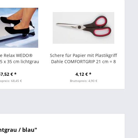
ze Relax WEDO®
Schere für Papier mit Plastikgriff
45 x 35 cm lichtgrau
Dahle COMFORTGRIP 21 cm = 8
Zoll
57,52 € *
4,12 € *
opreis: 68,45 €
Bruttopreis: 4,90 €
tgrau / blau"