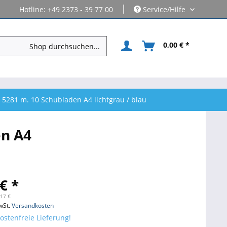
|
Hotline: +49 2373 - 39 77 00
Service/Hilfe
0,00 € *
5281 m. 10 Schubladen A4 lichtgrau / blau
en A4
€ *
,17 €
wSt.
Versandkosten
stenfreie Lieferung!