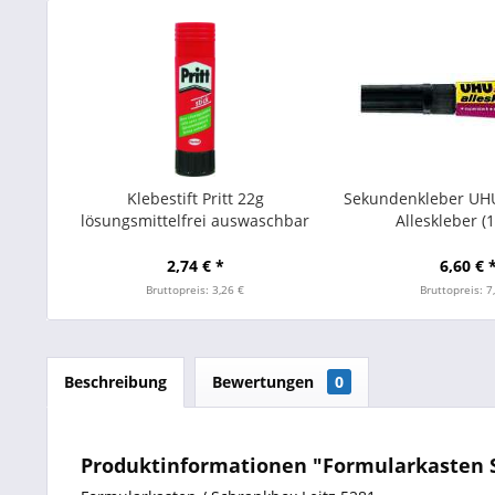
Klebestift Pritt 22g
Sekundenkleber UHU
lösungsmittelfrei auswaschbar
Alleskleber (
2,74 € *
6,60 € 
Bruttopreis: 3,26 €
Bruttopreis: 7
Beschreibung
Bewertungen
0
Produktinformationen "Formularkasten Sc