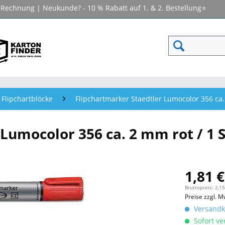
f Rechnung | Neukunde? - 10 % Rabatt auf 1. & 2. Bestellung⭐
 Flipchartblöcke
Flipchartmarker Staedtler Lumocolor 356 ca. 
Lumocolor 356 ca. 2 mm rot / 1 S
1,81 €
Bruttopreis: 2,15
Preise zzgl. M
Versandko
Sofort ver