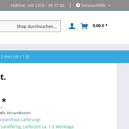
|
Hotline: +49 2373 - 39 77 00
Service/Hilfe
0,00 € *
2 mm rot / 1 St.
t.
 *
 €
wSt.
Versandkosten
stenfreie Lieferung!
sandfertig, Lieferzeit ca. 1-3 Werktage