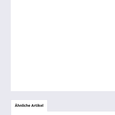
Betriebsausstattung & Lagerausstattung
Tragetaschen & Geschenkverpackungen
Bürobedarf
SALE %
Ähnliche Artikel