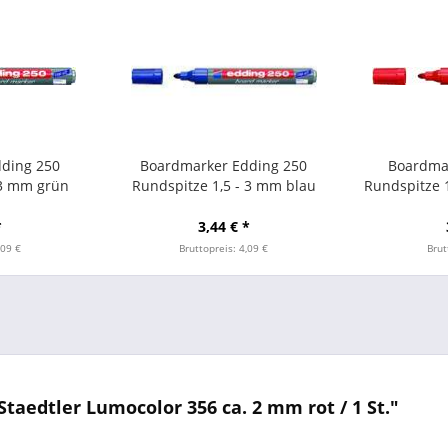
ding 250
Boardmarker Edding 250
Boardma
 3 mm grün
Rundspitze 1,5 - 3 mm blau
Rundspitze 1
*
3,44 € *
,09 €
Bruttopreis: 4,09 €
Brut
aedtler Lumocolor 356 ca. 2 mm rot / 1 St."