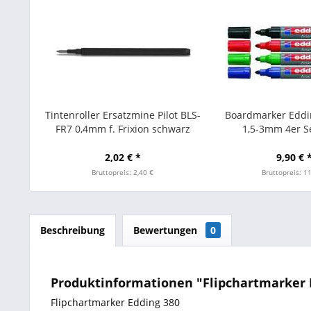
Tintenroller Ersatzmine Pilot BLS-
Boardmarker Eddi
FR7 0,4mm f. Frixion schwarz
1,5-3mm 4er Se
2,02 € *
9,90 € 
Bruttopreis: 2,40 €
Bruttopreis: 1
Beschreibung
Bewertungen
0
Produktinformationen "Flipchartmarker Ed
Flipchartmarker Edding 380