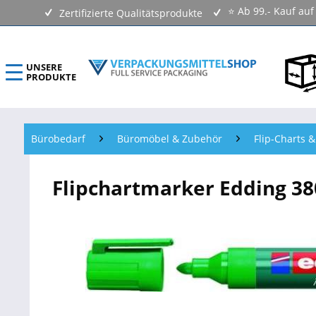
⭐ Ab 99.- Kauf au
Zertifizierte Qualitätsprodukte
UNSERE
PRODUKTE
ECOLINE Verpackungsmittel
Bürobedarf
Büromöbel & Zubehör
Flip-Charts &
Verpackungen Kartons
Flipchartmarker Edding 380,
Versandtaschen & Luftpolstertaschen
Klebebänder & Verschlussmittel
Kennzeichnungsmittel & Etiketten
Beutel & Folien
Verpackungsmaterial & Verpackungsmittel