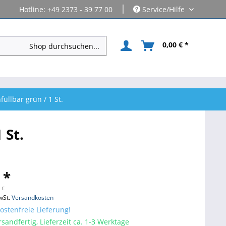
|
Hotline: +49 2373 - 39 77 00
Service/Hilfe
0,00 € *
üllbar grün / 1 St.
 St.
 *
 €
wSt.
Versandkosten
stenfreie Lieferung!
sandfertig, Lieferzeit ca. 1-3 Werktage