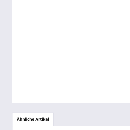
Betriebsausstattung & Lagerausstattung
Tragetaschen & Geschenkverpackungen
Bürobedarf
SALE %
Ähnliche Artikel