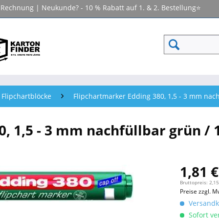
f Rechnung | Neukunde? - 10 % Rabatt auf 1. & 2. Bestellung⭐
 Flipchartblöcke
Flipchartmarker Edding 380, 1,5 - 3 mm nachf
 1,5 - 3 mm nachfüllbar grün / 1
1,81 €
Bruttopreis: 2,15
Preise zzgl. M
Versandko
Sofort ver