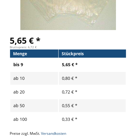
5,65 € *
Bruttopreis: 6,72 €
Menge
Stückpreis
bis
9
5,65 € *
ab
10
0,80 € *
ab
20
0,72 € *
ab
50
0,55 € *
ab
100
0,33 € *
Preise zzgl. MwSt.
Versandkosten