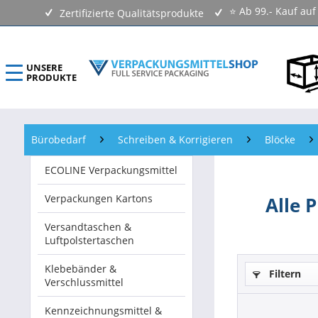
⭐ Ab 99.- Kauf au
Zertifizierte Qualitätsprodukte
UNSERE
PRODUKTE
ECOLINE Verpackungsmittel
Bürobedarf
Schreiben & Korrigieren
Blöcke
Verpackungen Kartons
ECOLINE Verpackungsmittel
Versandtaschen & Luftpolstertaschen
Verpackungen Kartons
Alle 
Klebebänder & Verschlussmittel
Versandtaschen &
Luftpolstertaschen
Kennzeichnungsmittel & Etiketten
Klebebänder &
Filtern
Verschlussmittel
Beutel & Folien
Kennzeichnungsmittel &
Verpackungsmaterial & Verpackungsmittel