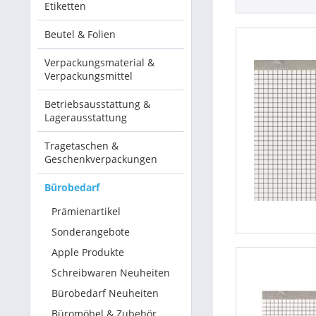
Etiketten
Betriebsausstattung & Lagerausstattung
Beutel & Folien
Tragetaschen & Geschenkverpackungen
Verpackungsmaterial &
Verpackungsmittel
Bürobedarf
Betriebsausstattung &
Lagerausstattung
SALE %
Tragetaschen &
Geschenkverpackungen
Bürobedarf
Prämienartikel
Sonderangebote
Apple Produkte
Schreibwaren Neuheiten
Bürobedarf Neuheiten
Büromöbel & Zubehör