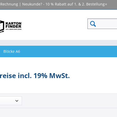
f Rechnung | Neukunde? - 10 % Rabatt auf 1. & 2. Bestellung⭐
Blöcke A6
Preise incl. 19% MwSt.