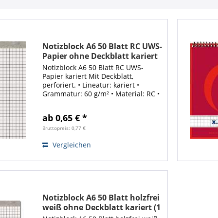
Notizblock A6 50 Blatt RC UWS-
Papier ohne Deckblatt kariert
Notizblock A6 50 Blatt RC UWS-
Papier kariert Mit Deckblatt,
perforiert. • Lineatur: kariert •
Grammatur: 60 g/m² • Material: RC •
Farbe: hellgrau • Blattzahl: 50 Blatt
VE: 1 Stück
ab 0,65 € *
Bruttopreis: 0,77 €
Vergleichen
Notizblock A6 50 Blatt holzfrei
weiß ohne Deckblatt kariert (1
Stück)