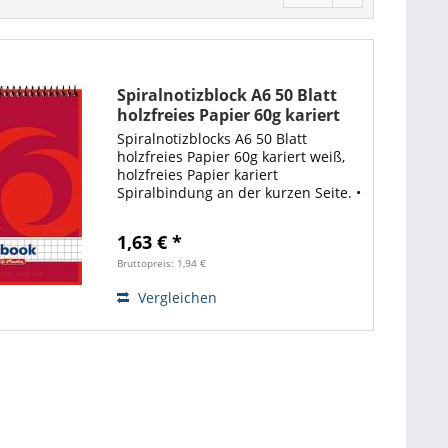
Spiralnotizblock A6 50 Blatt
holzfreies Papier 60g kariert
Spiralnotizblocks A6 50 Blatt
holzfreies Papier 60g kariert weiß,
holzfreies Papier kariert
Spiralbindung an der kurzen Seite. •
Grammatur: 60 g/ m² • Material:
holzfrei • Farbe: weiß • Blattzahl: 50
1,63 € *
Blatt VE: 1 Stück
Bruttopreis: 1,94 €
Vergleichen