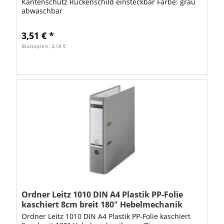
Kantenschutz Rückenschild einsteckbar Farbe: grau
abwaschbar
3,51 € *
Bruttopreis: 4,18 €
Ordner Leitz 1010 DIN A4 Plastik PP-Folie
kaschiert 8cm breit 180" Hebelmechanik
grau
Ordner Leitz 1010 DIN A4 Plastik PP-Folie kaschiert