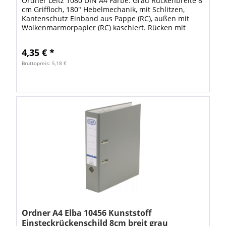
Ordner Leitz 1080 DIN A4 Farbe: Grau Rückenbreite 8
cm Griffloch, 180" Hebelmechanik, mit Schlitzen,
Kantenschutz Einband aus Pappe (RC), außen mit
Wolkenmarmorpapier (RC) kaschiert. Rücken mit
farbigem Spezialpapier verstärkt...
4,35 € *
Bruttopreis: 5,18 €
Ordner A4 Elba 10456 Kunststoff
Einsteckrückenschild 8cm breit grau