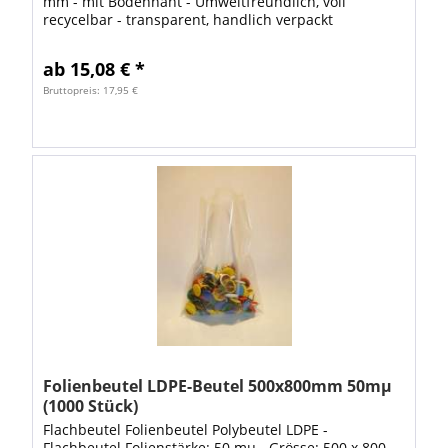
mm - mit Bodennaht - Umweltfreundlich, voll
recycelbar - transparent, handlich verpackt
lebensmittelecht flexibel & reissfest gute Übersicht...
ab 15,08 € *
Bruttopreis: 17,95 €
Folienbeutel LDPE-Beutel 500x800mm 50mµ
(1000 Stück)
Flachbeutel Folienbeutel Polybeutel LDPE -
Flachbeutel Folienstärke: 50 mµ - Grösse: 500 x 800