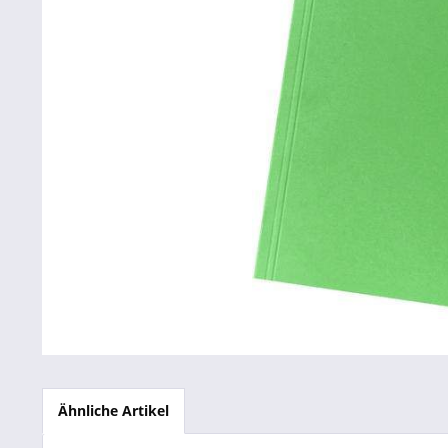
Betriebsausstattung & Lagerausstattung
Tragetaschen & Geschenkverpackungen
Bürobedarf
SALE %
Ähnliche Artikel