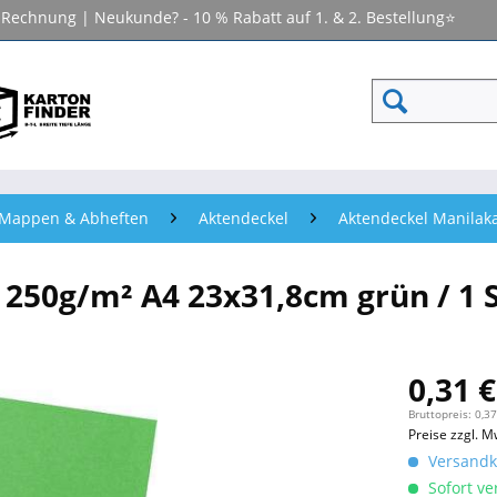
f Rechnung | Neukunde? - 10 % Rabatt auf 1. & 2. Bestellung⭐
- Mappen & Abheften
Aktendeckel
Aktendeckel Manilaka
250g/m² A4 23x31,8cm grün / 1 S
0,31 €
Bruttopreis: 0,37
Preise zzgl. M
Versandko
Sofort ver