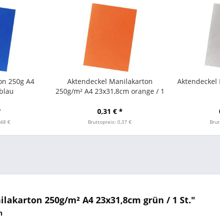
on 250g A4
Aktendeckel Manilakarton
Aktendeckel 
blau
250g/m² A4 23x31,8cm orange / 1
St.
*
0,31 € *
,48 €
Bruttopreis: 0,37 €
Brut
akarton 250g/m² A4 23x31,8cm grün / 1 St."
n