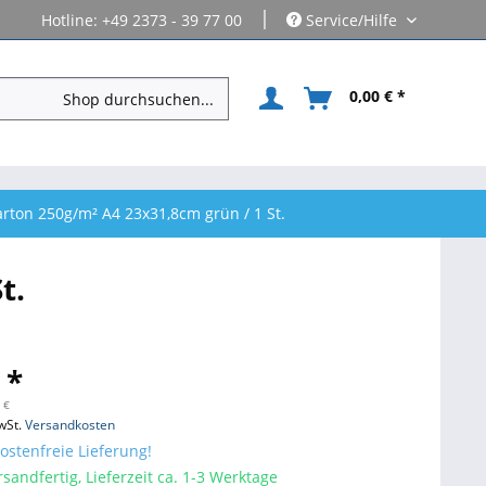
|
Hotline: +49 2373 - 39 77 00
Service/Hilfe
0,00 € *
rton 250g/m² A4 23x31,8cm grün / 1 St.
t.
 *
 €
wSt.
Versandkosten
stenfreie Lieferung!
sandfertig, Lieferzeit ca. 1-3 Werktage