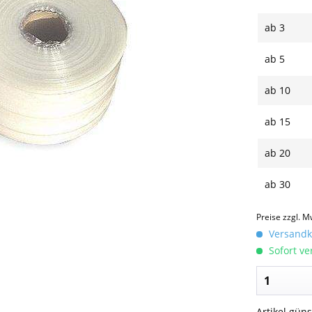
ab
3
ab
5
ab
10
ab
15
ab
20
ab
30
Preise zzgl. M
Versandko
Sofort ver
Artikel gün