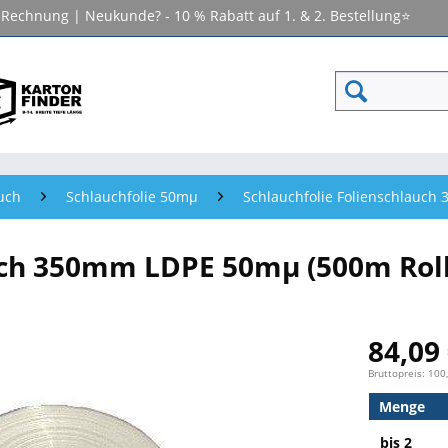
f Rechnung | Neukunde? - 10 % Rabatt auf 1. & 2. Bestellung⭐
auch
Schlauchfolie 50mµ
Schlauchfolie Folienschlauch
uch 350mm LDPE 50mµ (500m Rol
84,09 
Bruttopreis: 100
Menge
bis
2