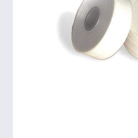
Betriebsausstattung & Lagerausstattung
Tragetaschen & Geschenkverpackungen
Bürobedarf
SALE %