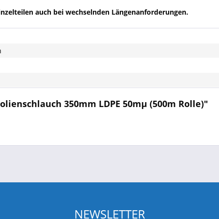
Einzelteilen auch bei wechselnden Längenanforderungen.
n
 Folienschlauch 350mm LDPE 50mµ (500m Rolle)"
NEWSLETTER