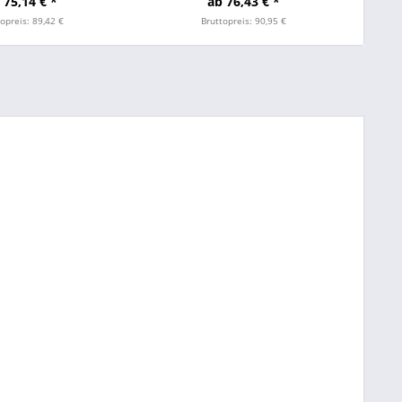
 75,14 € *
ab 76,43 € *
opreis: 89,42 €
Bruttopreis: 90,95 €