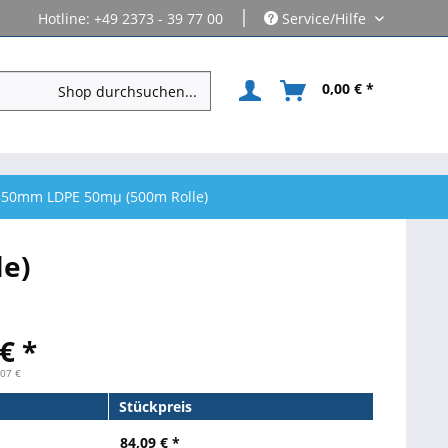
|
Hotline: +49 2373 - 39 77 00
Service/Hilfe
0,00 € *
 350mm LDPE 50mµ (500m Rolle)
le)
€ *
,07 €
Stückpreis
84,09 € *