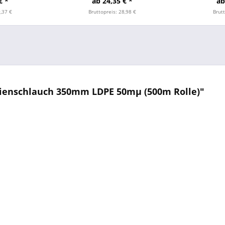
€ *
ab 24,35 € *
ab
9,37 €
Bruttopreis: 28,98 €
Brutt
lienschlauch 350mm LDPE 50mµ (500m Rolle)"