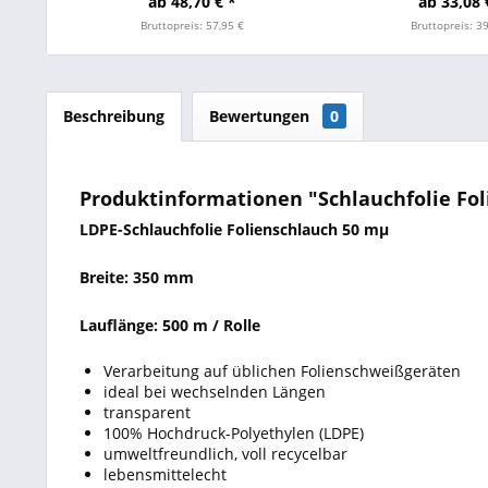
ab 48,70 € *
ab 33,08 
Bruttopreis: 57,95 €
Bruttopreis: 3
Beschreibung
Bewertungen
0
Produktinformationen "Schlauchfolie Fo
LDPE-Schlauchfolie Folienschlauch 50 mµ
Breite: 350 mm
Lauflänge: 500 m / Rolle
Verarbeitung auf üblichen Folienschweißgeräten
ideal bei wechselnden Längen
transparent
100% Hochdruck-Polyethylen (LDPE)
umweltfreundlich, voll recycelbar
lebensmittelecht