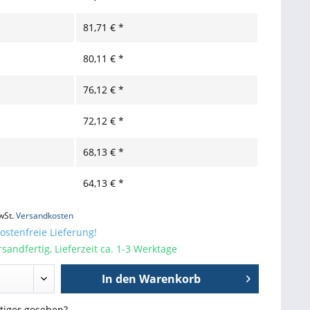
81,71 € *
80,11 € *
76,12 € *
72,12 € *
68,13 € *
64,13 € *
wSt.
Versandkosten
stenfreie Lieferung!
sandfertig, Lieferzeit ca. 1-3 Werktage
In den
Warenkorb
stiger gesehen?