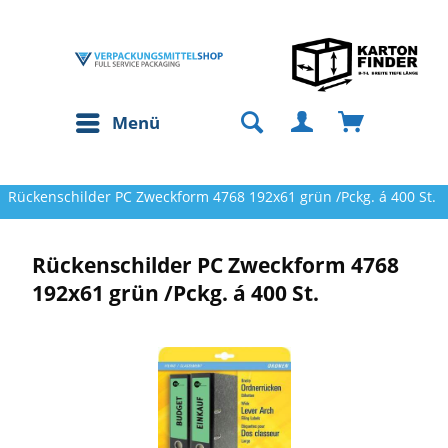
Menü
Rückenschilder PC Zweckform 4768 192x61 grün /Pckg. á 400 St.
Rückenschilder PC Zweckform 4768
192x61 grün /Pckg. á 400 St.