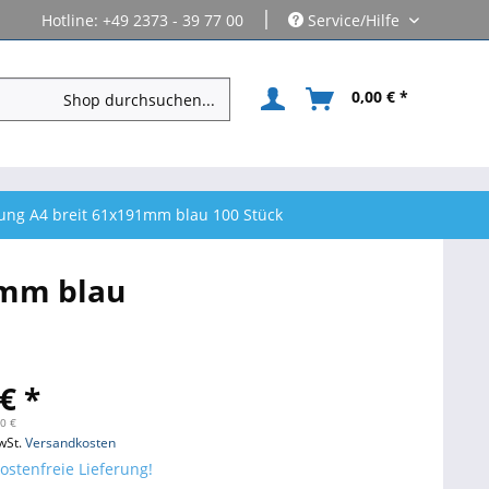
|
Hotline: +49 2373 - 39 77 00
Service/Hilfe
0,00 € *
tung A4 breit 61x191mm blau 100 Stück
1mm blau
€ *
90 €
wSt.
Versandkosten
stenfreie Lieferung!