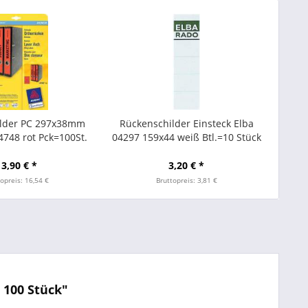
ilder PC 297x38mm
Rückenschilder Einsteck Elba
748 rot Pck=100St.
04297 159x44 weiß Btl.=10 Stück
13,90 € *
3,20 € *
opreis: 16,54 €
Bruttopreis: 3,81 €
 100 Stück"