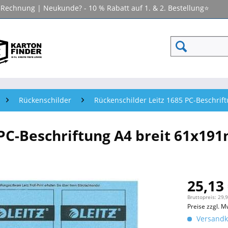
f Rechnung | Neukunde? - 10 % Rabatt auf 1. & 2. Bestellung⭐
Rückenschilder
Rückenschilder Leitz 1685 PC-Beschrif
 PC-Beschriftung A4 breit 61x19
25,13 
Bruttopreis: 29,
Preise zzgl. M
Versandko