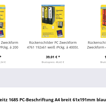
C Zweckform
Rückenschilder PC Zweckform
Rückensch
/Pckg. á 200
4761 192x61 weiß /Pckg. á 400St.
Zweckform 4
*
39,01 € *
6,54 €
Bruttopreis: 46,42 €
Brutt
itz 1685 PC-Beschriftung A4 breit 61x191mm blau