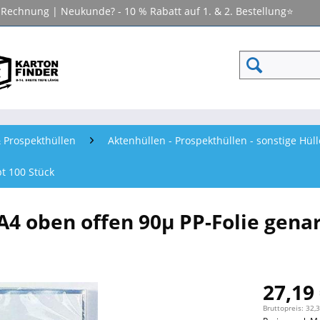
f Rechnung | Neukunde? - 10 % Rabatt auf 1. & 2. Bestellung⭐
 Prospekthüllen
Aktenhüllen - Prospekthüllen - sonstige Hül
bt 100 Stück
A4 oben offen 90µ PP-Folie gena
27,19 
Bruttopreis: 32,