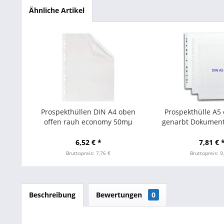
Ähnliche Artikel
Prospekthüllen DIN A4 oben
Prospekthülle A5
offen rauh economy 50mµ
genarbt Dokument
transparent (100 Stück)
Stück
6,52 € *
7,81 € 
Bruttopreis: 7,76 €
Bruttopreis: 9
Beschreibung
Bewertungen
0