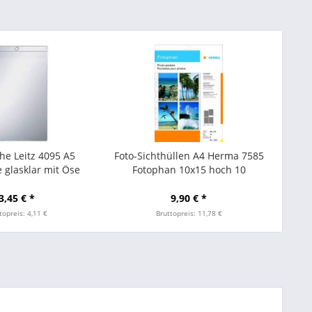
he Leitz 4095 A5
Foto-Sichthüllen A4 Herma 7585
 glasklar mit Öse
Fotophan 10x15 hoch 10
Hüllen/VE
3,45 € *
9,90 € *
topreis: 4,11 €
Bruttopreis: 11,78 €