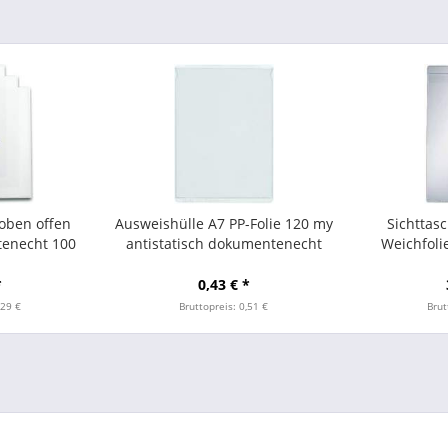
 oben offen
Ausweishülle A7 PP-Folie 120 my
Sichttasc
enecht 100
antistatisch dokumentenecht
Weichfolie
transparent
*
0,43 € *
,29 €
Bruttopreis: 0,51 €
Brut