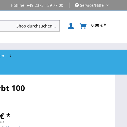
|
Hotline: +49 2373 - 39 77 00
Service/Hilfe
0,00 € *
len
rbt 100
€ *
36 €