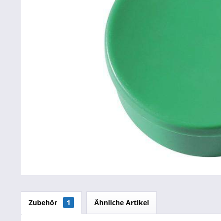
Betriebsausstattung & Lagerausstattung
Tragetaschen & Geschenkverpackungen
Bürobedarf
SALE %
Zubehör
1
Ähnliche Artikel