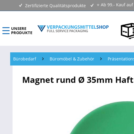
⭐ Ab 99.- Kauf au
Zertifizierte Qualitätsprodukte
UNSERE
PRODUKTE
ECOLINE Verpackungsmittel
Bürobedarf
Büromöbel & Zubehör
Präsentatio
Verpackungen Kartons
Magnet rund Ø 35mm Haftkr
Versandtaschen & Luftpolstertaschen
Klebebänder & Verschlussmittel
Kennzeichnungsmittel & Etiketten
Beutel & Folien
Verpackungsmaterial & Verpackungsmittel