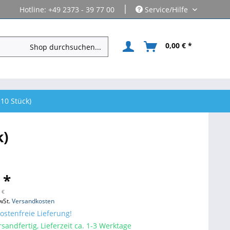
|
Hotline: +49 2373 - 39 77 00
Service/Hilfe
0,00 € *
10 Stück)
k)
 *
 €
wSt.
Versandkosten
stenfreie Lieferung!
sandfertig, Lieferzeit ca. 1-3 Werktage