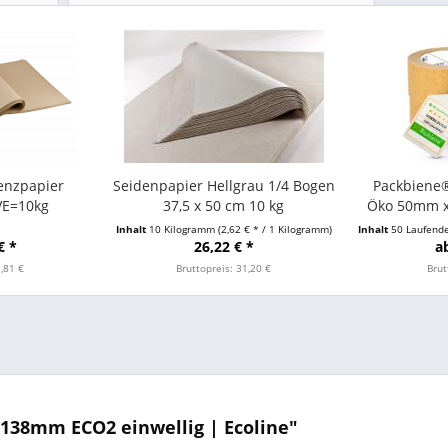
enzpapier
Seidenpapier Hellgrau 1/4 Bogen
Packbiene
VE=10kg
37,5 x 50 cm 10 kg
Öko 50mm x
Inhalt
10 Kilogramm
(2,62 € * / 1 Kilogramm)
Inhalt
50 Laufende
€ *
26,22 € *
a
3,81 €
Bruttopreis: 31,20 €
Brut
138mm ECO2 einwellig | Ecoline"