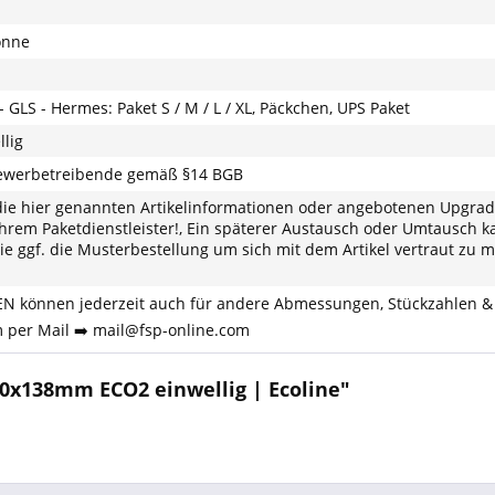
onne
- GLS - Hermes: Paket S / M / L / XL, Päckchen, UPS Paket
llig
Gewerbetreibende gemäß §14 BGB
die hier genannten Artikelinformationen oder angebotenen Upgrades
 Ihrem Paketdienstleister!, Ein späterer Austausch oder Umtausch 
Sie ggf. die Musterbestellung um sich mit dem Artikel vertraut zu 
 können jederzeit auch für andere Abmessungen, Stückzahlen & Q
 per Mail ➡️ mail@fsp-online.com
0x138mm ECO2 einwellig | Ecoline"