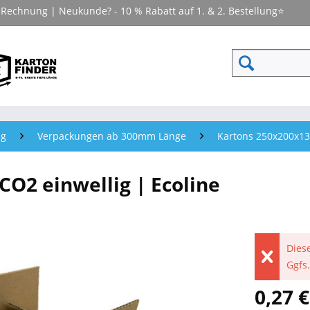
f Rechnung | Neukunde? - 10 % Rabatt auf 1. & 2. Bestellung⭐
ng
Verpackungen ab 300mm Länge
Kartons 250x200x13
O2 einwellig | Ecoline
Diese
Ggfs.
0,27 €