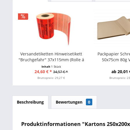
Versandetiketten Hinweisetikett
Packpapier Schr
"Bruchgefahr" 37x115mm (Rolle á
50x75cm 80g 
1000 St. Etiketten)
Inhalt
1 Stück
24,60 € *
ab 20,01 
34,57 € *
Bruttopreis: 29,27 €
Bruttopreis: 2
Beschreibung
Bewertungen
0
Produktinformationen "Kartons 250x200x