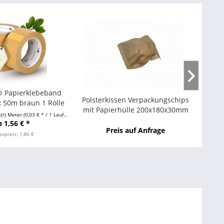
® Papierklebeband
Ther
Polsterkissen Verpackungschips
 50m braun 1 Rolle
mit Papierhülle 200x180x30mm
(r) Meter
(0,03 € * / 1 Laufende(r) Meter)
Small
b 1,56 € *
Preis auf Anfrage
topreis: 1,86 €