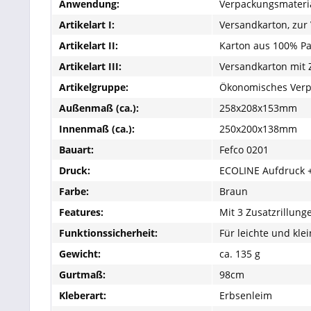
Anwendung:
Verpackungsmateria
Artikelart I:
Versandkarton, zur
Artikelart II:
Karton aus 100% Pa
Artikelart III:
Versandkarton mit 
Artikelgruppe:
Ökonomisches Verp
Außenmaß (ca.):
258x208x153mm
Innenmaß (ca.):
250x200x138mm
Bauart:
Fefco 0201
Druck:
ECOLINE Aufdruck +
Farbe:
Braun
Features:
Mit 3 Zusatzrillung
Funktionssicherheit:
Für leichte und kl
Gewicht:
ca. 135 g
Gurtmaß:
98cm
Kleberart:
Erbsenleim