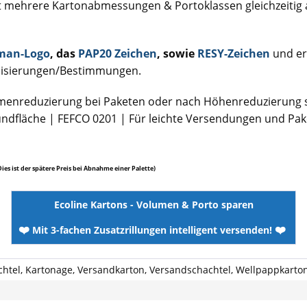
 mehrere Kartonabmessungen & Portoklassen gleichzeitig 
man-Logo
, das
PAP20 Zeichen
, sowie
RESY-Zeichen
und er
pisierungen/Bestimmungen.
umenreduzierung bei Paketen oder nach Höhenreduzierung 
undfläche | FEFCO 0201 | Für leichte Versendungen und Pa
D
ies ist der spätere Preis bei Abnahme einer Palette)
Ecoline Kartons - Volumen & Porto sparen
❤️
❤️
Mit 3-fachen Zusatzrillungen intelligent versenden!
achtel, Kartonage, Versandkarton, Versandschachtel, Wellpappkarto