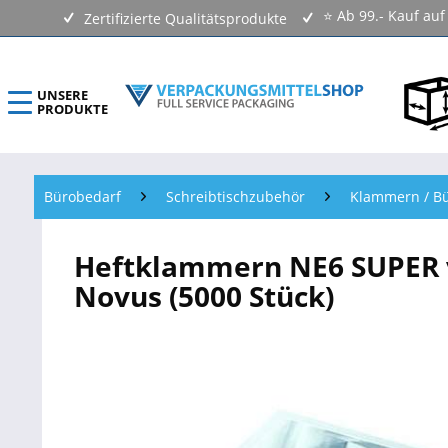
⭐ Ab 99.- Kauf au
Zertifizierte Qualitätsprodukte
UNSERE
PRODUKTE
ECOLINE Verpackungsmittel
Bürobedarf
Schreibtischzubehör
Klammern / B
Verpackungen Kartons
Heftklammern NE6 SUPER ve
Versandtaschen & Luftpolstertaschen
Novus (5000 Stück)
Klebebänder & Verschlussmittel
Kennzeichnungsmittel & Etiketten
Beutel & Folien
Verpackungsmaterial & Verpackungsmittel