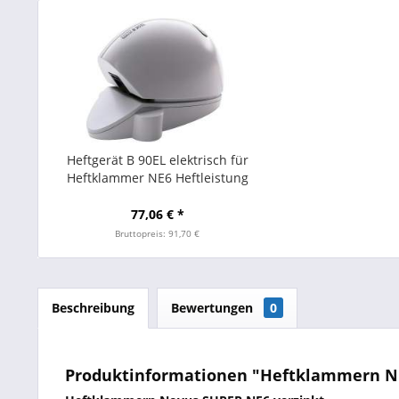
Heftgerät B 90EL elektrisch für
Heftklammer NE6 Heftleistung
20Blatt grau
77,06 € *
Bruttopreis: 91,70 €
Beschreibung
Bewertungen
0
Produktinformationen "Heftklammern NE6