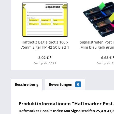
Haftnotiz Begleitnotiz 100 x
Signalstreifen Post 
75mm Sigel HF142 50 Blatt 1
Mini blau gelb grü
Block
Pckg.=140 
3,02 € *
6,63 € 
Bruttopreis: 3,59 €
Bruttopreis: 7
Beschreibung
Bewertungen
0
Produktinformationen "Haftmarker Post-it
Haftmarker Post-it Index 680 Signalstreifen 25,4 x 4