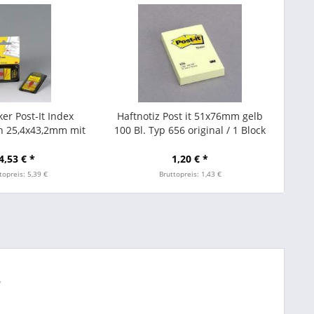
er Post-It Index
Haftnotiz Post it 51x76mm gelb
en 25,4x43,2mm mit
100 Bl. Typ 656 original / 1 Block
nterschrift gelb
4,53 € *
1,20 € *
topreis: 5,39 €
Bruttopreis: 1,43 €
"