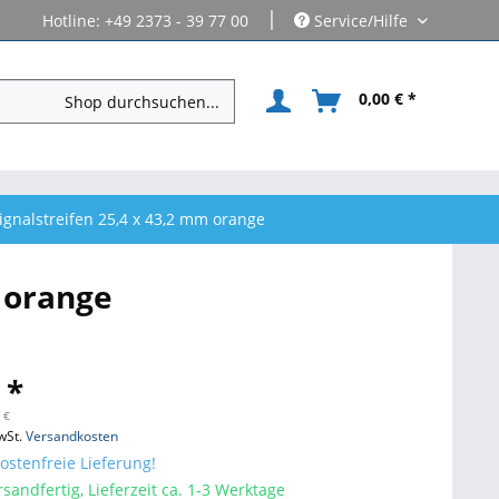
|
Hotline: +49 2373 - 39 77 00
Service/Hilfe
0,00 € *
ignalstreifen 25,4 x 43,2 mm orange
m orange
 *
 €
wSt.
Versandkosten
stenfreie Lieferung!
sandfertig, Lieferzeit ca. 1-3 Werktage