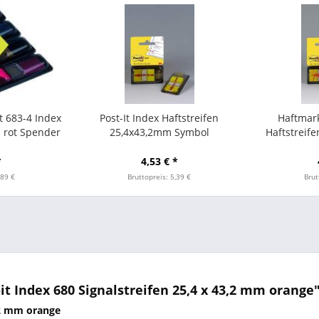
it 683-4 Index
Post-It Index Haftstreifen
Haftmark
n rot Spender
25,4x43,2mm Symbol
Haftstreif
St.
Ausrufezeichen
Symbol U
*
4,53 € *
,89 €
Bruttopreis: 5,39 €
Brut
 Index 680 Signalstreifen 25,4 x 43,2 mm orange
3,2 mm orange