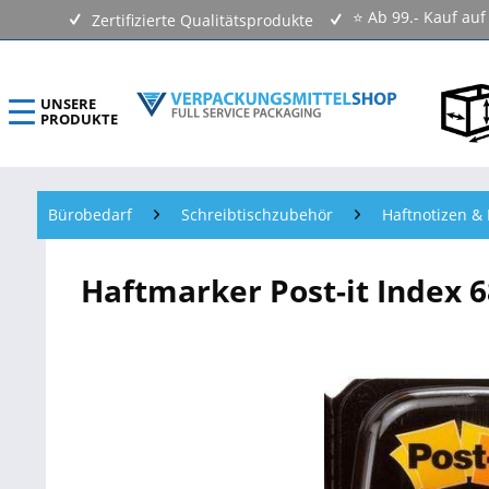
⭐ Ab 99.- Kauf au
Zertifizierte Qualitätsprodukte
UNSERE
PRODUKTE
ECOLINE Verpackungsmittel
Bürobedarf
Schreibtischzubehör
Haftnotizen & 
Verpackungen Kartons
Haftmarker Post-it Index 6
Versandtaschen & Luftpolstertaschen
Klebebänder & Verschlussmittel
Kennzeichnungsmittel & Etiketten
Beutel & Folien
Verpackungsmaterial & Verpackungsmittel