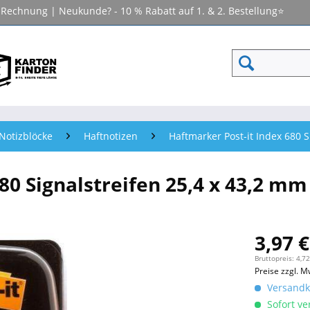
f Rechnung | Neukunde? - 10 % Rabatt auf 1. & 2. Bestellung⭐
Notizblöcke
Haftnotizen
Haftmarker Post-it Index 680 S
80 Signalstreifen 25,4 x 43,2 m
3,97 €
Bruttopreis: 4,72
Preise zzgl. M
Versandko
Sofort ver