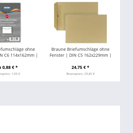
efumschläge ohne
Braune Briefumschläge ohne
DIN C6 114x162mm |
Fenster | DIN C5 162x229mm |
end | 100 Stück
Selbstklebend | 500 Stück
b 0,88 € *
24,75 € *
topreis: 1,05 €
Bruttopreis: 29,45 €