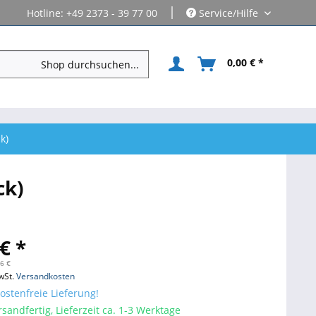
|
Hotline: +49 2373 - 39 77 00
Service/Hilfe
0,00 € *
k)
ck)
€ *
86 €
wSt.
Versandkosten
stenfreie Lieferung!
sandfertig, Lieferzeit ca. 1-3 Werktage