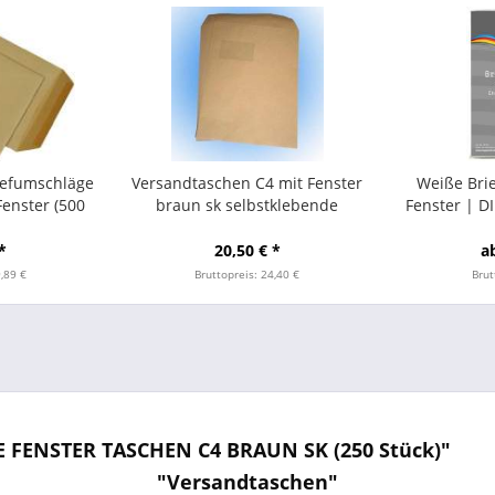
iefumschläge
Versandtaschen C4 mit Fenster
Weiße Bri
enster (500
braun sk selbstklebende
Fenster | 
Briefumschläge (250 Stück)
Nasskleb
*
20,50 € *
a
9,89 €
Bruttopreis: 24,40 €
Brut
 FENSTER TASCHEN C4 BRAUN SK (250 Stück)"
"Versandtaschen"