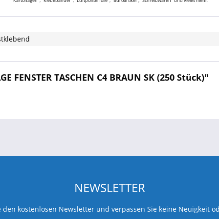
"Kartonagen", "Klebebänder", "Luftpolsterfolie", "Büroartikel", "Schreibwaren" und vieles mehr.
stklebend
GE FENSTER TASCHEN C4 BRAUN SK (250 Stück)"
NEWSLETTER
 den kostenlosen Newsletter und verpassen Sie keine Neuigkeit o