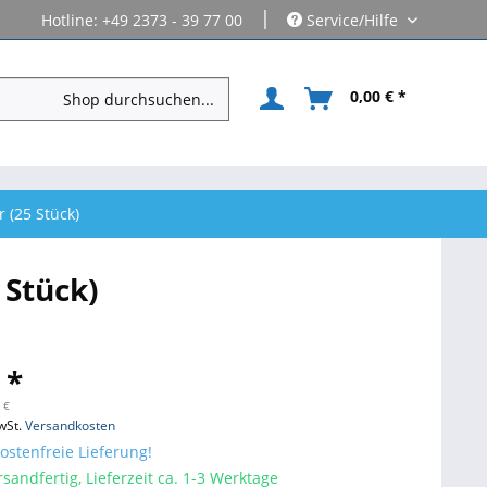
|
Hotline: +49 2373 - 39 77 00
Service/Hilfe
0,00 € *
 (25 Stück)
 Stück)
 *
 €
wSt.
Versandkosten
stenfreie Lieferung!
sandfertig, Lieferzeit ca. 1-3 Werktage