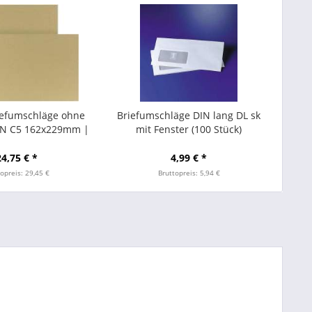
iefumschläge ohne
Briefumschläge DIN lang DL sk
DIN C5 162x229mm |
mit Fenster (100 Stück)
bend | 500 Stück
24,75 € *
4,99 € *
opreis: 29,45 €
Bruttopreis: 5,94 €