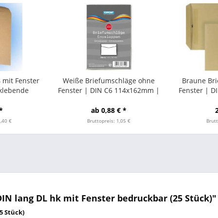
 mit Fenster
Weiße Briefumschläge ohne
Braune Br
tklebende
Fenster | DIN C6 114x162mm |
Fenster | 
250 Stück)
Nassklebend | 100 Stück
Selbstkle
*
ab 0,88 € *
4,40 €
Bruttopreis: 1,05 €
Brutt
N lang DL hk mit Fenster bedruckbar (25 Stück)"
5 Stück)