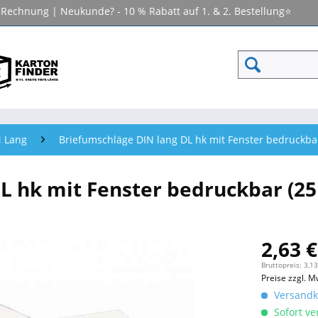
f Rechnung | Neukunde? - 10 % Rabatt auf 1. & 2. Bestellung⭐
N Lang
Briefumschläge DIN lang DL hk mit Fenster bedruckbar
L hk mit Fenster bedruckbar (25
2,63 €
Bruttopreis: 3,13
Preise zzgl. M
Versandko
Sofort ver