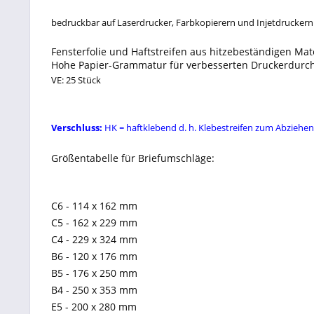
bedruckbar auf Laserdrucker, Farbkopierern und Injetdruckern
Fensterfolie und Haftstreifen aus hitzebeständigen Mat
Hohe Papier-Grammatur für verbesserten Druckerdurch
VE: 25 Stück
Verschluss:
HK = haftklebend d. h. Klebestreifen zum Abziehen
Größentabelle für Briefumschläge:
C6 - 114 x 162 mm
C5 - 162 x 229 mm
C4 - 229 x 324 mm
B6 - 120 x 176 mm
B5 - 176 x 250 mm
B4 - 250 x 353 mm
E5 - 200 x 280 mm