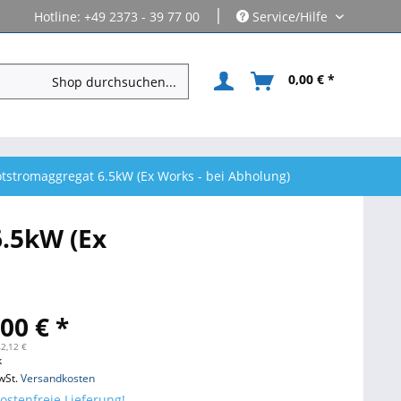
|
Hotline: +49 2373 - 39 77 00
Service/Hilfe
0,00 € *
tstromaggregat 6.5kW (Ex Works - bei Abholung)
.5kW (Ex
00 € *
42,12 €
k
wSt.
Versandkosten
stenfreie Lieferung!