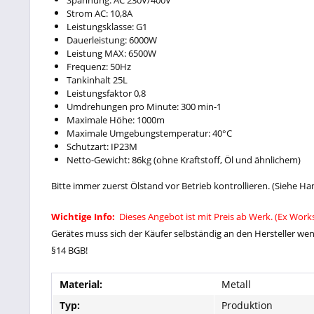
Spannung: AC 230V/400V
Strom AC: 10,8A
Leistungsklasse: G1
Dauerleistung: 6000W
Leistung MAX: 6500W
Frequenz: 50Hz
Tankinhalt 25L
Leistungsfaktor 0,8
Umdrehungen pro Minute: 300 min-1
Maximale Höhe: 1000m
Maximale Umgebungstemperatur: 40°C
Schutzart: IP23M
Netto-Gewicht: 86kg (ohne Kraftstoff, Öl und ähnlichem)
Bitte immer zuerst Ölstand vor Betrieb kontrollieren. (Siehe H
Wichtige Info:
Dieses Angebot ist mit Preis ab Werk. (Ex Wor
Gerätes muss sich der Käufer selbständig an den Hersteller 
§14 BGB!
Material:
Metall
Typ:
Produktion