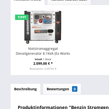
TIPP!
Notstromaggregat
Dieselgenerator 8.1kVA (Ex Works
- bei Abholung)
Inhalt
1 Stück
2.099,00 € *
Bruttopreis: 2.497,81 €
Beschreibung
Bewertungen
0
Produktinformationen "Benzin Stromgene