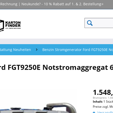
f Rechnung | Neukunde? - 10 % Rabatt auf 1. & 2. Bestellung⭐
tattung Neuheiten
Benzin Stromgenerator Ford FGT9250E No
rd FGT9250E Notstromaggregat 6
1.548,
Bruttopreis: 1.8
Inhalt:
1 Stüc
Preise zzgl. M
Versandko